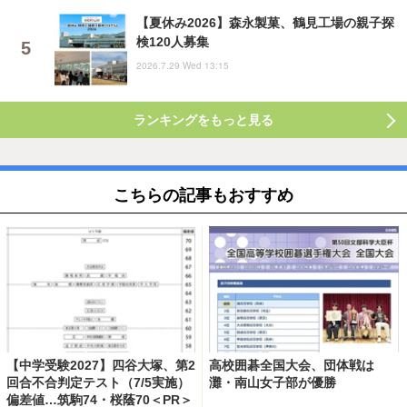
【夏休み2026】森永製菓、鶴見工場の親子探
検120人募集
2026.7.29 Wed 13:15
ランキングをもっと見る
こちらの記事もおすすめ
【中学受験2027】四谷大塚、第2
高校囲碁全国大会、団体戦は
回合不合判定テスト（7/5実施）
灘・南山女子部が優勝
偏差値…筑駒74・桜蔭70＜PR＞