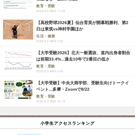
教育・受験
2026.8.5 Wed 17:45
【高校野球2026夏】仙台育英が開幕戦勝利、第2
日は東筑vs神村学園ほか
生活・健康
2026.8.5 Wed 2:32
【大学受験2026】北大一般選抜、道内出身者割合
は前期33.4%...過去10年で2番目の低さ
教育・受験
2026.8.5 Wed 0:45
【大学受験】中央大商学部、受験生向けトークイ
ベント...多摩・Zoomで8/22
教育・受験
2026.8.5 Wed 16:15
小学生アクセスランキング