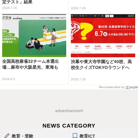
定テスト」結果
2026.7.16
2026.7.29
全国高校麻雀32チーム本選出
渋幕や東大寺学園など40校、高
場…麻布や大阪星光、東海も
校生クイズTOKYOラウンドへ
2026.8.5
2026.7.29
Recommended by
advertisement
NEWS CATEGORY
教育・受験
教育ICT