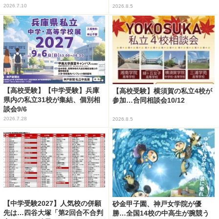
2026.7.10
2026.8.5
【高校受験】【中学受験】兵庫
【高校受験】横須賀の私立4校が
県内の私立31校が集結、個別相
参加…合同相談会10/12
談会9/6
2026.7.28
2026.8.5
【中学受験2027】人気校の併願
砂金甲子園、神戸女学院が優
先は…四谷大塚「第2回合不合判
勝…全国14校の中高生が腕競う