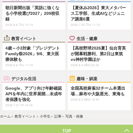
朝日新聞出版「英語に強くな
【夏休み2026】東大メタバー
る小学校選び2027」209校収
ス工学部、生成AIなどジュニ
録
ア講座6選
2026.8.6 Thu 13:15
2026.7.30 Thu 11:15
教育イベント
生活・健康
4歳～小3対象「プレジデント
【高校野球2026夏】仙台育英
Family祭2026」9/6、東大医
が開幕戦勝利、第2日は東筑
療体験も
vs神村学園ほか
2026.8.6 Thu 11:15
2026.8.5 Wed 20:32
デジタル生活
趣味・娯楽
Google、アプリ向け年齢確認
全国高校麻雀32チーム本選出
APIを年内に世界展開…未成年
場…麻布や大阪星光、東海も
者保護を強化
2026.8.5 Wed 19:45
2026.7.31 Fri 13:45
ホーム
›
教育イベント
›
小学生
›
記事
›
写真・画像
TOP