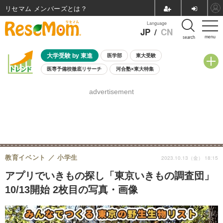
リセマム メンバーズ
Language
JP
/
CN
menu
search
大学受験 by 東進
医学部
東大受験
医専予備校徹底リサーチ
河合塾×東大特集
親子で考える大学選び
高校受験
中学受験
小学校受験
advertisement
共通テスト
夏休み
8月開催学校説明会・相談会
8月開催イベント・WS
全国公立高校 過去問
人気記事
自由研究教材（小学生向け）
自由研究教材（中学生向け）
ランキング
教育イベント
小学生
2023.10.13（金） 18:15
アプリでいきもの探し「東京いきもの調査団」
10/13開始 2枚目の写真・画像