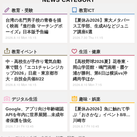
教育・受験
教育ICT
台湾の名門男子校の青春を描
【夏休み2026】東大メタバー
く映画『進行曲 マーチングボ
ス工学部、生成AIなどジュニ
ーイズ』日本版予告編
ア講座6選
2026.8.10 Mon 15:15
2026.7.30 Thu 11:15
教育イベント
生活・健康
中・高校生が手作り電気自動
【高校野球2026夏】花巻東・
車で競う「エコ1チャレンジカ
岡山学芸館・鳴門渦潮・霞ケ
ップ2026」日産・東京都市
浦が勝利、第6日は横浜vs沖
大・自技会共催8/22
縄尚学ほか
2026.8.10 Mon 16:15
2026.8.10 Mon 7:15
デジタル生活
趣味・娯楽
Google、アプリ向け年齢確認
【夏休み2026】魚に触れて学
APIを年内に世界展開…未成年
ぶ「おさかな」イベント8/8…
者保護を強化
川崎市
2026.7.31 Fri 13:45
2026.8.7 Fri 10:45