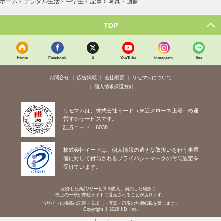
ホーム
›
デジタル生活
›
中学生
›
記事
›
写真・画像
TOP
Home
Facebook
X
YouTube
Instagram
line
お問合せ
広告掲載
会社概要
リセマムについて
個人情報保護方針
リセマムは、株式会社イード（東証グロース上場）の運
営するサービスです。
証券コード：6038
株式会社イードは、個人情報の適切な取扱いを行う事業
者に対して付与されるプライバシーマークの付与認定を
受けています。
紹介した商品/サービスを購入、契約した場合に、
売上の一部が弊社サイトに還元されることがあります。
当サイトに掲載の記事・見出し・写真・画像の無断転載を禁じます。
Copyright © 2026 IID, Inc.