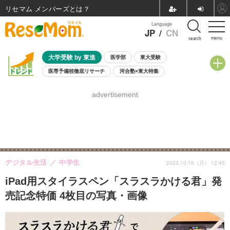
リセマム メンバーズ
Language
JP
/
CN
menu
search
大学受験 by 東進
医学部
東大受験
医専予備校徹底リサーチ
河合塾×東大特集
親子で考える大学選び
高校受験
中学受験
小学校受験
advertisement
共通テスト
夏休み
8月開催学校説明会・相談会
8月開催イベント・WS
全国公立高校 過去問
人気記事
自由研究教材（小学生向け）
自由研究教材（中学生向け）
ランキング
デジタル生活
中学生
2023.10.16（月） 12:45
iPad用スタイラスペン「スラスラかける君」発
売記念特価 4枚目の写真・画像