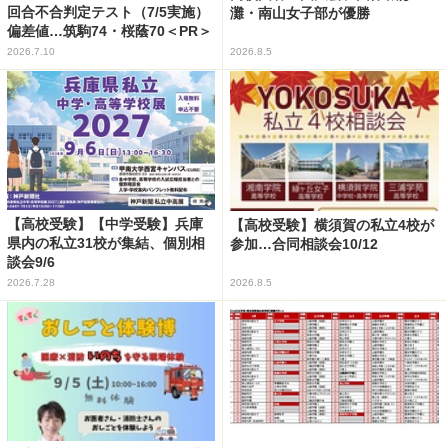
回合不合判定テスト（7/5実施）
灘・南山女子部が優勝
偏差値…筑駒74・桜蔭70＜PR＞
2026.7.10
2026.8.5
【高校受験】【中学受験】兵庫
【高校受験】横須賀の私立4校が
県内の私立31校が集結、個別相
参加…合同相談会10/12
談会9/6
2026.7.28
2026.8.5