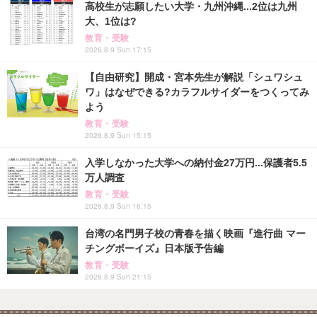
高校生が志願したい大学・九州沖縄...2位は九州
大、1位は?
教育・受験
2026.8.9 Sun 17:15
【自由研究】開成・宮本先生が解説「シュワシュ
ワ」はなぜできる?カラフルサイダーをつくってみ
よう
教育・受験
2026.8.9 Sun 15:15
入学しなかった大学への納付金27万円...保護者5.5
万人調査
教育・受験
2026.8.9 Sun 16:15
台湾の名門男子校の青春を描く映画『進行曲 マー
チングボーイズ』日本版予告編
教育・受験
2026.8.9 Sun 21:15