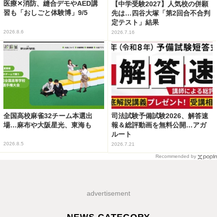
医療✕消防、縫合デモやAED講
【中学受験2027】人気校の併願
習も「おしごと体験博」9/5
先は…四谷大塚「第2回合不合判
定テスト」結果
2026.8.6
2026.7.16
全国高校麻雀32チーム本選出
司法試験予備試験2026、解答速
場…麻布や大阪星光、東海も
報＆総評動画を無料公開…アガ
ルート
2026.8.5
2026.7.21
Recommended by
advertisement
NEWS CATEGORY