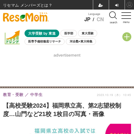
リセマム メンバーズ
Language
JP
/
CN
menu
search
大学受験 by 東進
医学部
東大受験
医専予備校徹底リサーチ
河合塾×東大特集
親子で考える大学選び
高校受験
中学受験
小学校受験
advertisement
共通テスト
夏休み
8月開催学校説明会・相談会
8月開催イベント・WS
全国公立高校 過去問
人気記事
自由研究教材（小学生向け）
自由研究教材（中学生向け）
ランキング
教育・受験
中学生
2023.10.19（木） 10:45
【高校受験2024】福岡県立高、第2志望校制
度…山門など21校 1枚目の写真・画像