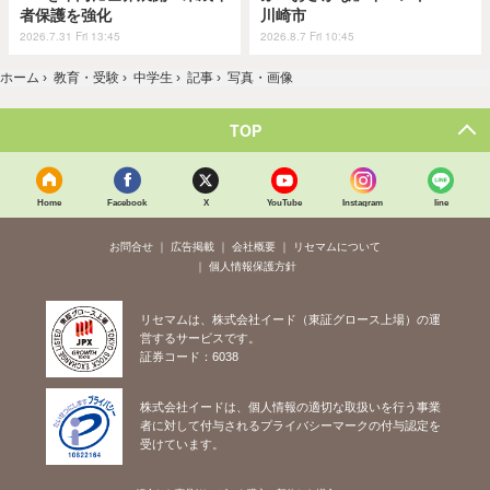
者保護を強化
川崎市
2026.7.31 Fri 13:45
2026.8.7 Fri 10:45
ホーム
›
教育・受験
›
中学生
›
記事
›
写真・画像
TOP
Home
Facebook
X
YouTube
Instagram
line
お問合せ
広告掲載
会社概要
リセマムについて
個人情報保護方針
リセマムは、株式会社イード（東証グロース上場）の運
営するサービスです。
証券コード：6038
株式会社イードは、個人情報の適切な取扱いを行う事業
者に対して付与されるプライバシーマークの付与認定を
受けています。