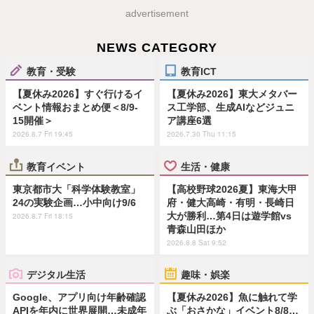
advertisement
NEWS CATEGORY
教育・受験
教育ICT
【夏休み2026】すぐ行けるイ
【夏休み2026】東大メタバー
ベント情報おまとめ便＜8/9-
ス工学部、生成AIなどジュニ
15開催＞
ア講座6選
2026.8.7 Fri 19:45
2026.7.30 Thu 11:15
教育イベント
生活・健康
東京都市大「科学体験教室」
【高校野球2026夏】東海大甲
24の実験企画…小中向け9/6
府・健大高崎・有明・長崎日
大が勝利…第4日は遊学館vs
2026.8.7 Fri 18:15
青森山田ほか
2026.8.8 Sat 9:52
デジタル生活
趣味・娯楽
Google、アプリ向け年齢確認
【夏休み2026】魚に触れて学
APIを年内に世界展開…未成年
ぶ「おさかな」イベント8/8…