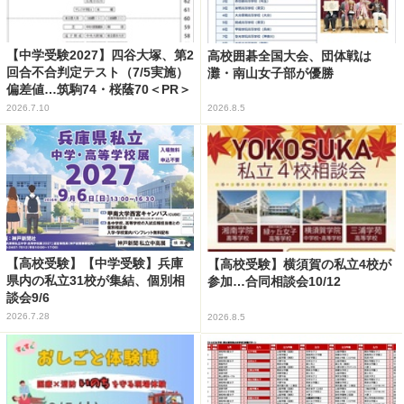
【中学受験2027】四谷大塚、第2
高校囲碁全国大会、団体戦は
回合不合判定テスト（7/5実施）
灘・南山女子部が優勝
偏差値…筑駒74・桜蔭70＜PR＞
2026.7.10
2026.8.5
【高校受験】【中学受験】兵庫
【高校受験】横須賀の私立4校が
県内の私立31校が集結、個別相
参加…合同相談会10/12
談会9/6
2026.7.28
2026.8.5