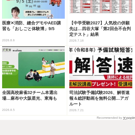
医療✕消防、縫合デモやAED講
【中学受験2027】人気校の併願
習も「おしごと体験博」9/5
先は…四谷大塚「第2回合不合判
定テスト」結果
2026.8.6
2026.7.16
全国高校麻雀32チーム本選出
司法試験予備試験2026、解答速
場…麻布や大阪星光、東海も
報＆総評動画を無料公開…アガ
ルート
2026.8.5
2026.7.21
Recommended by