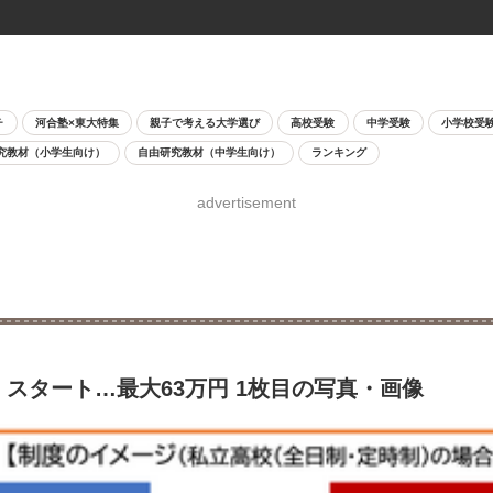
チ
河合塾×東大特集
親子で考える大学選び
高校受験
中学受験
小学校受
究教材（小学生向け）
自由研究教材（中学生向け）
ランキング
advertisement
」スタート…最大63万円 1枚目の写真・画像