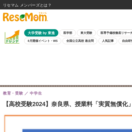
リセマム メンバーズ
大学受験 by 東進
医学部
東大受験
医専予備校徹底リサー
8月開催イベント・WS
全国公立高校 過去問
人気記事
自由研
教育・受験
中学生
【高校受験2024】奈良県、授業料「実質無償化