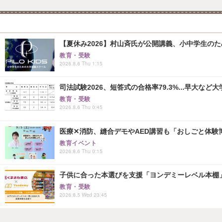
【夏休み2026】村山斉氏が公開講義、小中学生の
教育・受験
2026.8.6 Thu 1:15
司法試験2026、短答式の合格率79.3%...早大など
教育・受験
2026.8.6 Thu 0:45
医療✕消防、縫合デモやAED講習も「おしごと体験博
教育イベント
2026.8.6 Thu 0:15
子供に合った本選びを支援「ヨンデミーレベル本棚
教育・受験
2026.8.5 Wed 23:45