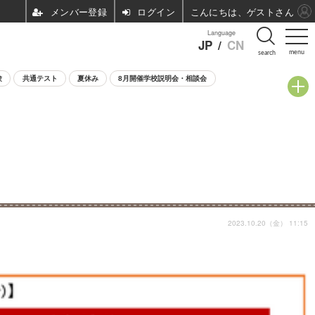
ログイン
こんにちは、ゲストさん
Language
JP
/
CN
menu
search
験
共通テスト
夏休み
8月開催学校説明会・相談会
2023.10.20（金） 11:15