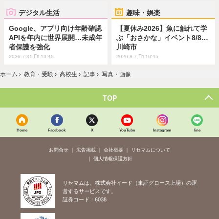
デジタル生活
趣味・娯楽
Google、アプリ向け年齢確認
【夏休み2026】魚に触れて学
APIを年内に世界展開…未成年
ぶ「おさかな」イベント8/8…
者保護を強化
川崎市
2026.7.31 Fri 13:45
2026.8.7 Fri 10:45
ホーム
›
教育・受験
›
高校生
›
記事
›
写真・画像
TOP
Home
Facebook
X
YouTube
Instagram
line
お問合せ
広告掲載
会社概要
リセマムについて
個人情報保護方針
リセマムは、株式会社イード（東証グロース上場）の運
営するサービスです。
証券コード：6038