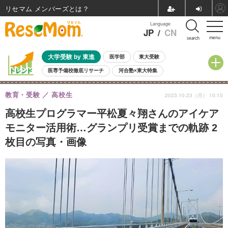
リセマム メンバーズ
Language
JP
/
CN
menu
search
大学受験 by 東進
医学部
東大受験
医専予備校徹底リサーチ
河合塾×東大特集
親子で考える大学選び
高校受験
中学受験
小学校受験
教育・受験
高校生
2023.10.23（月） 10:15
共通テスト
夏休み
8月開催学校説明会・相談会
8月開催イベント・WS
全国公立高校 過去問
人気記事
高校生プログラマー平松夏々翔さんのアイケア
自由研究教材（小学生向け）
自由研究教材（中学生向け）
ランキング
モニター活用術…グランプリ受賞までの軌跡 2
枚目の写真・画像