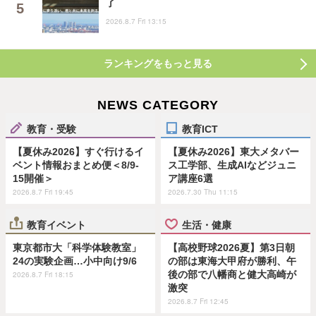
了
2026.8.7 Fri 13:15
ランキングをもっと見る
NEWS CATEGORY
教育・受験
教育ICT
【夏休み2026】すぐ行けるイ
【夏休み2026】東大メタバー
ベント情報おまとめ便＜8/9-
ス工学部、生成AIなどジュニ
15開催＞
ア講座6選
2026.8.7 Fri 19:45
2026.7.30 Thu 11:15
教育イベント
生活・健康
東京都市大「科学体験教室」
【高校野球2026夏】第3日朝
24の実験企画…小中向け9/6
の部は東海大甲府が勝利、午
後の部で八幡商と健大高崎が
2026.8.7 Fri 18:15
激突
2026.8.7 Fri 12:45