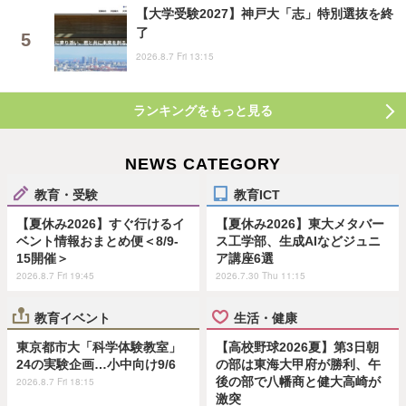
【大学受験2027】神戸大「志」特別選抜を終
了
2026.8.7 Fri 13:15
ランキングをもっと見る
NEWS CATEGORY
教育・受験
教育ICT
【夏休み2026】すぐ行けるイ
【夏休み2026】東大メタバー
ベント情報おまとめ便＜8/9-
ス工学部、生成AIなどジュニ
15開催＞
ア講座6選
2026.8.7 Fri 19:45
2026.7.30 Thu 11:15
教育イベント
生活・健康
東京都市大「科学体験教室」
【高校野球2026夏】第3日朝
24の実験企画…小中向け9/6
の部は東海大甲府が勝利、午
後の部で八幡商と健大高崎が
2026.8.7 Fri 18:15
激突