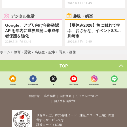
2026.8.7 Fri 12:45
デジタル生活
趣味・娯楽
Google、アプリ向け年齢確認
【夏休み2026】魚に触れて学
APIを年内に世界展開…未成年
ぶ「おさかな」イベント8/8…
者保護を強化
川崎市
2026.7.31 Fri 13:45
2026.8.7 Fri 10:45
ホーム
›
教育・受験
›
高校生
›
記事
›
写真・画像
TOP
Home
Facebook
X
YouTube
Instagram
line
お問合せ
広告掲載
会社概要
リセマムについて
個人情報保護方針
リセマムは、株式会社イード（東証グロース上場）の運
営するサービスです。
証券コード：6038