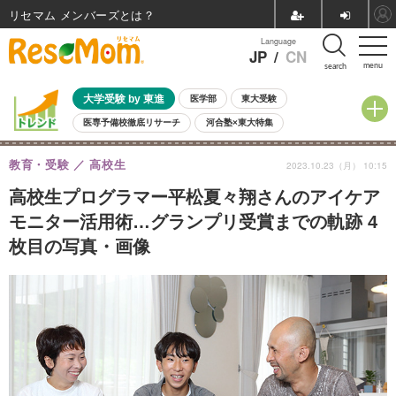
リセマム メンバーズ
Language
JP
/
CN
menu
search
大学受験 by 東進
医学部
東大受験
医専予備校徹底リサーチ
河合塾×東大特集
親子で考える大学選び
高校受験
中学受験
小学校受験
教育・受験
高校生
2023.10.23（月） 10:15
共通テスト
夏休み
8月開催学校説明会・相談会
8月開催イベント・WS
全国公立高校 過去問
人気記事
高校生プログラマー平松夏々翔さんのアイケア
自由研究教材（小学生向け）
自由研究教材（中学生向け）
ランキング
モニター活用術…グランプリ受賞までの軌跡 4
枚目の写真・画像