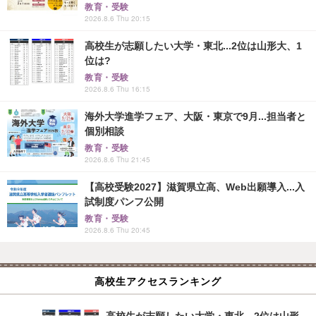
教育・受験
2026.8.6 Thu 20:15
高校生が志願したい大学・東北...2位は山形大、1
位は?
教育・受験
2026.8.6 Thu 16:15
海外大学進学フェア、大阪・東京で9月...担当者と
個別相談
教育・受験
2026.8.6 Thu 21:45
【高校受験2027】滋賀県立高、Web出願導入...入
試制度パンフ公開
教育・受験
2026.8.6 Thu 20:45
高校生アクセスランキング
高校生が志願したい大学・東北…2位は山形