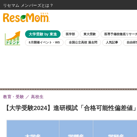
リセマム メンバーズ
大学受験 by 東進
医学部
東大受験
医専予備校徹底リサー
8月開催イベント・WS
全国公立高校 過去問
人気記事
自由研
教育・受験
高校生
【大学受験2024】進研模試「合格可能性偏差値」