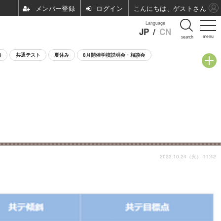
ログイン
こんにちは、ゲストさん
Language
JP
/
CN
menu
search
験
共通テスト
夏休み
8月開催学校説明会・相談会
2023.10.24（火） 11:42