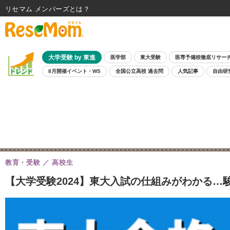
リセマム メンバーズ
大学受験 by 東進
医学部
東大受験
医専予備校徹底リサー
8月開催イベント・WS
全国公立高校 過去問
人気記事
自由研
教育・受験
高校生
【大学受験2024】東大入試の仕組みがわかる…駿