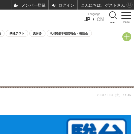
ログイン
こんにちは、ゲストさん
Language
JP
/
CN
menu
search
験
共通テスト
夏休み
8月開催学校説明会・相談会
2023.10.24（火） 11:45