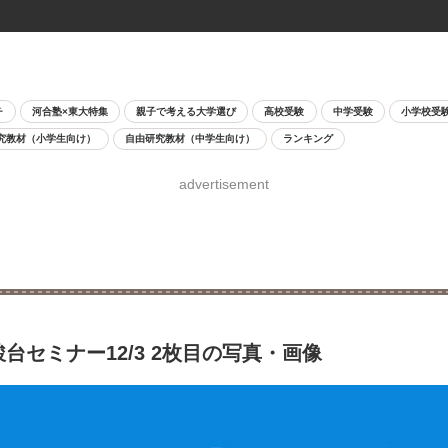
チ
河合塾×東大特集
親子で考える大学選び
高校受験
中学受験
小学校受
究教材（小学生向け）
自由研究教材（中学生向け）
ランキング
advertisement
台セミナー12/3 2枚目の写真・画像