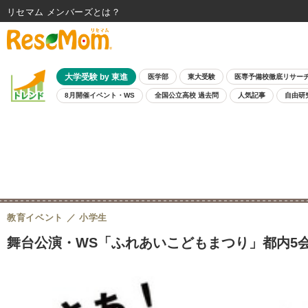
リセマム メンバーズ
大学受験 by 東進
医学部
東大受験
医専予備校徹底リサー
8月開催イベント・WS
全国公立高校 過去問
人気記事
自由研
教育イベント
小学生
舞台公演・WS「ふれあいこどもまつり」都内5会