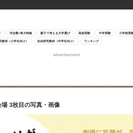
チ
河合塾×東大特集
親子で考える大学選び
高校受験
中学受験
小学校受
究教材（小学生向け）
自由研究教材（中学生向け）
ランキング
advertisement
場 3枚目の写真・画像