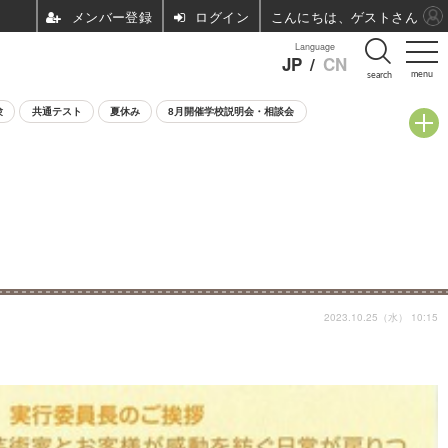
ログイン
こんにちは、ゲストさん
Language
JP
/
CN
menu
search
験
共通テスト
夏休み
8月開催学校説明会・相談会
2023.10.25（水） 10:15