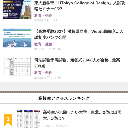
東大新学部「UTokyo College of Design」入試攻
略セミナー9/27
教育・受験
2026.8.7 Fri 1:15
【高校受験2027】滋賀県立高、Web出願導入...入
試制度パンフ公開
教育・受験
2026.8.6 Thu 20:45
司法試験予備試験、短答式2,668人が合格...最高
239点
教育・受験
2026.8.6 Thu 19:45
高校生アクセスランキング
高校生が志願したい大学・東北…2位は山形
大、1位は？
2026.8.7 Fri 10:15