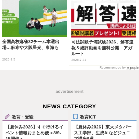
全国高校麻雀32チーム本選出
司法試験予備試験2026、解答速
場…麻布や大阪星光、東海も
報＆総評動画を無料公開…アガ
ルート
2026.8.5
2026.7.21
Recommended by
advertisement
NEWS CATEGORY
教育・受験
教育ICT
【夏休み2026】すぐ行けるイ
【夏休み2026】東大メタバー
ベント情報おまとめ便＜8/9-
ス工学部、生成AIなどジュニ
15開催＞
ア講座6選