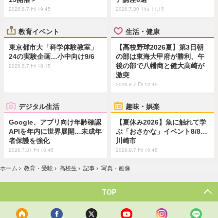
2026.8.7 Fri 19:45
2026.7.30 Thu 11:15
教育イベント
生活・健康
東京都市大「科学体験教室」
【高校野球2026夏】第3日朝
24の実験企画…小中向け9/6
の部は東海大甲府が勝利、午
後の部で八幡商と健大高崎が
2026.8.7 Fri 18:15
激突
2026.8.7 Fri 12:45
デジタル生活
趣味・娯楽
Google、アプリ向け年齢確認
【夏休み2026】魚に触れて学
APIを年内に世界展開…未成年
ぶ「おさかな」イベント8/8…
者保護を強化
川崎市
2026.7.31 Fri 13:45
2026.8.7 Fri 10:45
ホーム
›
教育・受験
›
高校生
›
記事
›
写真・画像
TOP