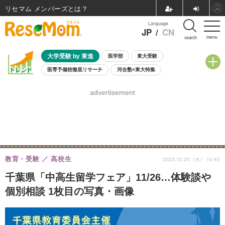
リセマム メンバーズ
Language
JP
/
CN
menu
search
大学受験 by 東進
医学部
東大受験
医専予備校徹底リサーチ
河合塾×東大特集
親子で考える大学選び
高校受験
中学受験
小学校受験
advertisement
共通テスト
夏休み
8月開催学校説明会・相談会
8月開催イベント・WS
全国公立高校 過去問
人気記事
自由研究教材（小学生向け）
自由研究教材（中学生向け）
ランキング
教育・受験
高校生
2023.10.25（水） 10:45
千葉県「中高生留学フェア」11/26…体験談や
個別相談 1枚目の写真・画像