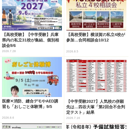
【高校受験】【中学受験】兵庫
【高校受験】横須賀の私立4校が
県内の私立31校が集結、個別相
参加…合同相談会10/12
談会9/6
2026.7.28
2026.8.5
医療✕消防、縫合デモやAED講
【中学受験2027】人気校の併願
習も「おしごと体験博」9/5
先は…四谷大塚「第2回合不合判
定テスト」結果
2026.8.6
2026.7.16