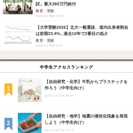
試」最大360万円給付
教育・受験
2026.8.5 Wed 20:15
【大学受験2026】北大一般選抜、道内出身者割合
は前期33.4%...過去10年で2番目の低さ
教育・受験
2026.8.5 Wed 0:45
中学生アクセスランキング
【自由研究・化学】牛乳からプラスチックを
作ろう（中学生向け）
2018.7.10 Tue 15:00
【自由研究・地学】地震の液状化現象を再現
しよう（中学生向け）
2018.7.24 Tue 10:15