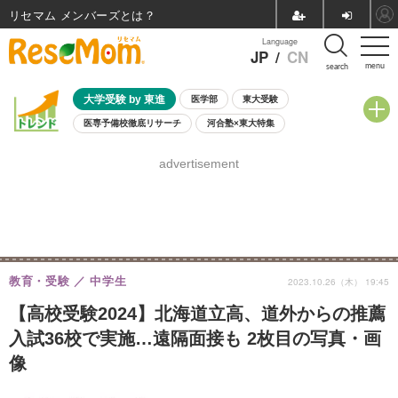
リセマム メンバーズ
Language
JP
/
CN
menu
search
大学受験 by 東進
医学部
東大受験
医専予備校徹底リサーチ
河合塾×東大特集
親子で考える大学選び
高校受験
中学受験
小学校受験
advertisement
共通テスト
夏休み
8月開催学校説明会・相談会
8月開催イベント・WS
全国公立高校 過去問
人気記事
自由研究教材（小学生向け）
自由研究教材（中学生向け）
ランキング
教育・受験
中学生
2023.10.26（木） 19:45
【高校受験2024】北海道立高、道外からの推薦
入試36校で実施…遠隔面接も 2枚目の写真・画
像