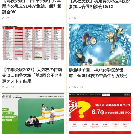
【高校受験】【中学受験】兵庫
【高校受験】横須賀の私立4校が
県内の私立31校が集結、個別相
参加…合同相談会10/12
談会9/6
2026.7.28
2026.8.5
【中学受験2027】人気校の併願
砂金甲子園、神戸女学院が優
先は…四谷大塚「第2回合不合判
勝…全国14校の中高生が腕競う
定テスト」結果
2026.7.16
2026.7.29