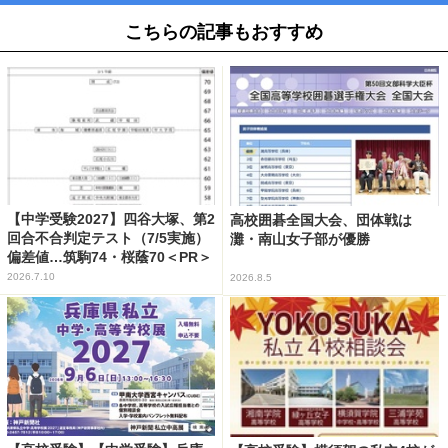
こちらの記事もおすすめ
【中学受験2027】四谷大塚、第2
高校囲碁全国大会、団体戦は
回合不合判定テスト（7/5実施）
灘・南山女子部が優勝
偏差値…筑駒74・桜蔭70＜PR＞
2026.7.10
2026.8.5