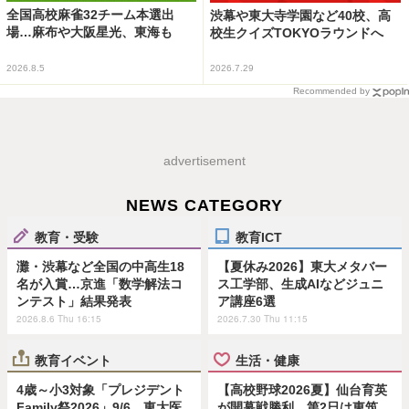
全国高校麻雀32チーム本選出
渋幕や東大寺学園など40校、高
場…麻布や大阪星光、東海も
校生クイズTOKYOラウンドへ
2026.8.5
2026.7.29
Recommended by
advertisement
NEWS CATEGORY
教育・受験
教育ICT
灘・渋幕など全国の中高生18
【夏休み2026】東大メタバー
名が入賞…京進「数学解法コ
ス工学部、生成AIなどジュニ
ンテスト」結果発表
ア講座6選
2026.8.6 Thu 16:15
2026.7.30 Thu 11:15
教育イベント
生活・健康
4歳～小3対象「プレジデント
【高校野球2026夏】仙台育英
Family祭2026」9/6、東大医
が開幕戦勝利、第2日は東筑