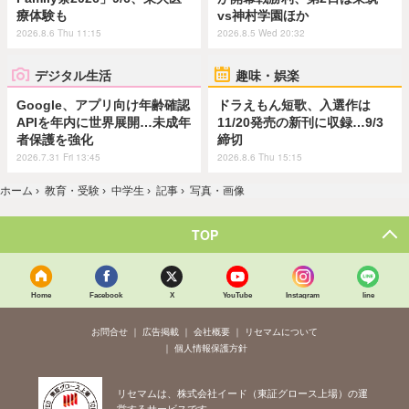
療体験も
vs神村学園ほか
2026.8.6 Thu 11:15
2026.8.5 Wed 20:32
デジタル生活
趣味・娯楽
Google、アプリ向け年齢確認
ドラえもん短歌、入選作は
APIを年内に世界展開…未成年
11/20発売の新刊に収録…9/3
者保護を強化
締切
2026.7.31 Fri 13:45
2026.8.6 Thu 15:15
ホーム
›
教育・受験
›
中学生
›
記事
›
写真・画像
TOP
Home
Facebook
X
YouTube
Instagram
line
お問合せ
広告掲載
会社概要
リセマムについて
個人情報保護方針
リセマムは、株式会社イード（東証グロース上場）の運
営するサービスです。