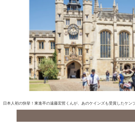
日本人初の快挙！東進卒の遠藤宏哲くんが、あのケインズも受賞したケン