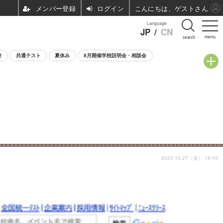
ログイン
こんにちは、ゲストさん
Language
JP
/
CN
menu
search
験
共通テスト
夏休み
8月開催学校説明会・相談会
2023.10.27（金） 16:45