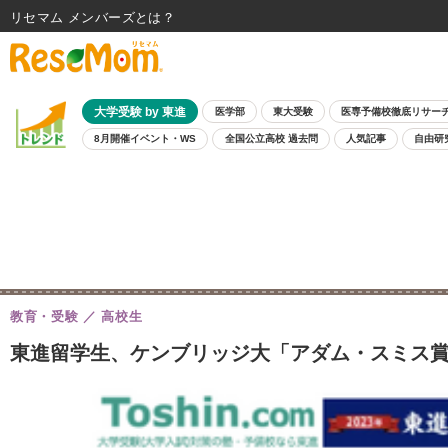
リセマム メンバーズ
大学受験 by 東進
医学部
東大受験
医専予備校徹底リサー
8月開催イベント・WS
全国公立高校 過去問
人気記事
自由研
教育・受験
高校生
東進留学生、ケンブリッジ大「アダム・スミス賞