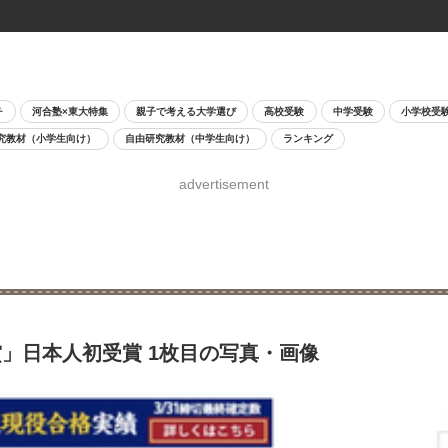
チ
河合塾×東大特集
親子で考える大学選び
高校受験
中学受験
小学校受
究教材（小学生向け）
自由研究教材（中学生向け）
ランキング
advertisement
」日本人初受賞 1枚目の写真・画像