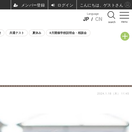
ログイン
こんにちは、ゲストさん
Language
JP
/
CN
menu
search
験
共通テスト
夏休み
8月開催学校説明会・相談会
2024.1.18（木） 11:45