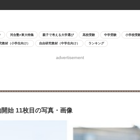
チ
河合塾×東大特集
親子で考える大学選び
高校受験
中学受験
小学校受
究教材（小学生向け）
自由研究教材（中学生向け）
ランキング
advertisement
開始 11枚目の写真・画像