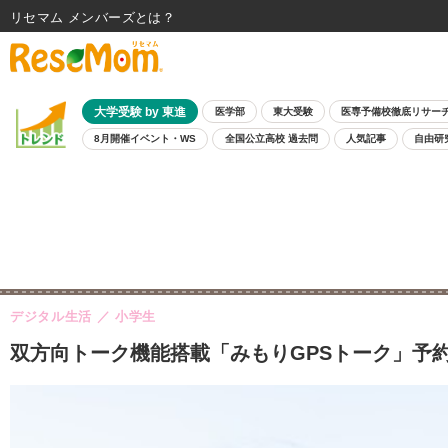
リセマム メンバーズ
大学受験 by 東進
医学部
東大受験
医専予備校徹底リサー
8月開催イベント・WS
全国公立高校 過去問
人気記事
自由研
デジタル生活
小学生
双方向トーク機能搭載「みもりGPSトーク」予約