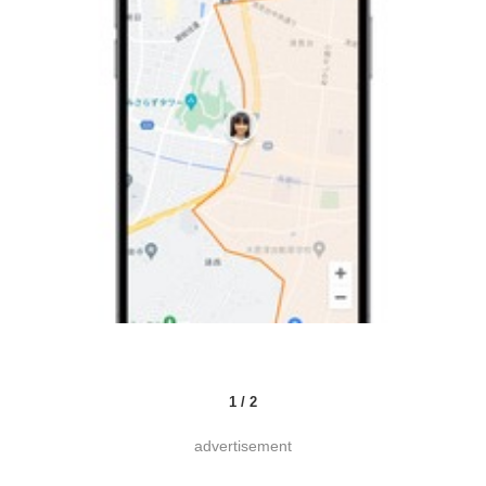
1
/
2
advertisement