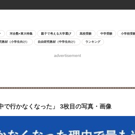
チ
河合塾×東大特集
親子で考える大学選び
高校受験
中学受験
小学校受
究教材（小学生向け）
自由研究教材（中学生向け）
ランキング
advertisement
中で行かなくなった」 3枚目の写真・画像