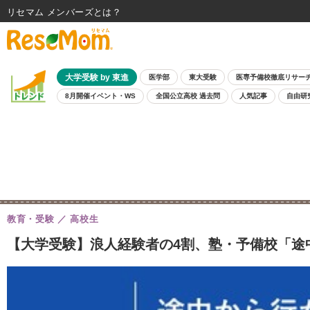
リセマム メンバーズ
大学受験 by 東進
医学部
東大受験
医専予備校徹底リサー
8月開催イベント・WS
全国公立高校 過去問
人気記事
自由研
教育・受験
高校生
【大学受験】浪人経験者の4割、塾・予備校「途