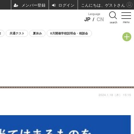
ログイン
こんにちは、ゲストさん
Language
JP
/
CN
menu
search
験
共通テスト
夏休み
8月開催学校説明会・相談会
2024.1.18（木） 15:15