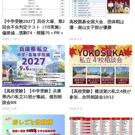
【中学受験2027】四谷大塚、第2
高校囲碁全国大会、団体戦は
回合不合判定テスト（7/5実施）
灘・南山女子部が優勝
偏差値…筑駒74・桜蔭70＜PR＞
2026.7.10
2026.8.5
【高校受験】【中学受験】兵庫
【高校受験】横須賀の私立4校が
県内の私立31校が集結、個別相
参加…合同相談会10/12
談会9/6
2026.7.28
2026.8.5