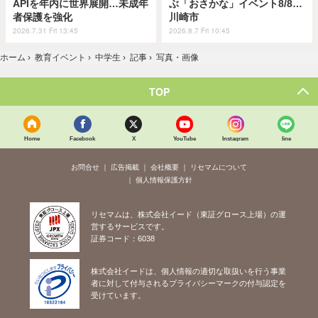
APIを年内に世界展開…未成年
ぶ「おさかな」イベント8/8…
者保護を強化
川崎市
2026.7.31 Fri 13:45
2026.8.7 Fri 10:45
ホーム
›
教育イベント
›
中学生
›
記事
›
写真・画像
TOP
Home
Facebook
X
YouTube
Instagram
line
お問合せ
広告掲載
会社概要
リセマムについて
個人情報保護方針
リセマムは、株式会社イード（東証グロース上場）の運
営するサービスです。
証券コード：6038
株式会社イードは、個人情報の適切な取扱いを行う事業
者に対して付与されるプライバシーマークの付与認定を
受けています。