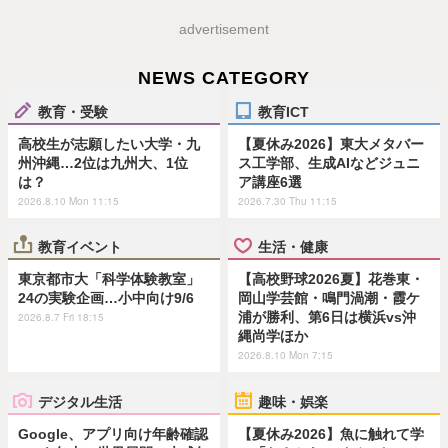
advertisement
NEWS CATEGORY
教育・受験
教育ICT
高校生が志願したい大学・九
【夏休み2026】東大メタバー
州沖縄…2位は九州大、1位
ス工学部、生成AIなどジュニ
は？
ア講座6選
2026.8.10 Mon 11:15
2026.7.30 Thu 11:15
教育イベント
生活・健康
東京都市大「科学体験教室」
【高校野球2026夏】花巻東・
24の実験企画…小中向け9/6
岡山学芸館・鳴門渦潮・霞ケ
浦が勝利、第6日は横浜vs沖
2026.8.7 Fri 18:15
縄尚学ほか
2026.8.10 Mon 7:15
デジタル生活
趣味・娯楽
Google、アプリ向け年齢確認
【夏休み2026】魚に触れて学