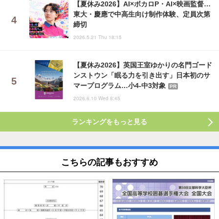
【夏休み2026】AI×ボカロP・AI×映画監督…
東大・慶應で中高生向け制作体験、定員次第
締切
2026.5.21 Thu 18:15
【夏休み2026】英国王室ゆかりの名門ゴード
ンストウン「眠る力を引き出す」日本初のサ
マープログラム…小4-中3対象
PR
2026.6.10 Wed 8:45
ランキングをもっと見る
こちらの記事もおすすめ