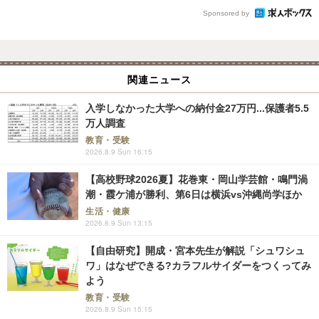
Sponsored by
関連ニュース
入学しなかった大学への納付金27万円...保護者5.5
万人調査
教育・受験
2026.8.9 Sun 16:15
【高校野球2026夏】花巻東・岡山学芸館・鳴門渦
潮・霞ケ浦が勝利、第6日は横浜vs沖縄尚学ほか
生活・健康
2026.8.9 Sun 13:15
【自由研究】開成・宮本先生が解説「シュワシュ
ワ」はなぜできる?カラフルサイダーをつくってみ
よう
教育・受験
2026.8.9 Sun 15:15