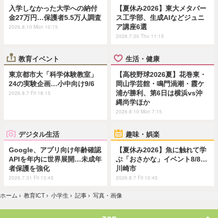
入学しなかった大学への納付
【夏休み2026】東大メタバー
金27万円…保護者5.5万人調査
ス工学部、生成AIなどジュニ
ア講座6選
2026.8.10 Mon 10:15
2026.7.30 Thu 11:15
教育イベント
生活・健康
東京都市大「科学体験教室」
【高校野球2026夏】花巻東・
24の実験企画…小中向け9/6
岡山学芸館・鳴門渦潮・霞ケ
浦が勝利、第6日は横浜vs沖
2026.8.7 Fri 18:15
縄尚学ほか
2026.8.10 Mon 7:15
デジタル生活
趣味・娯楽
Google、アプリ向け年齢確認
【夏休み2026】魚に触れて学
APIを年内に世界展開…未成年
ぶ「おさかな」イベント8/8…
者保護を強化
川崎市
2026.7.31 Fri 13:45
2026.8.7 Fri 10:45
ホーム
›
教育ICT
›
小学生
›
記事
›
写真・画像