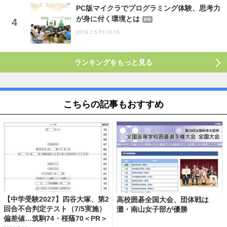
PC版マイクラでプログラミング体験、思考力
が身に付く環境とは
PR
2019.7.5 Fri 10:15
ランキングをもっと見る
こちらの記事もおすすめ
【中学受験2027】四谷大塚、第2
高校囲碁全国大会、団体戦は
回合不合判定テスト（7/5実施）
灘・南山女子部が優勝
偏差値…筑駒74・桜蔭70＜PR＞