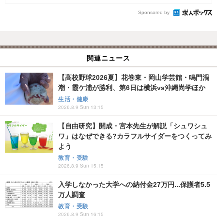
Sponsored by
関連ニュース
【高校野球2026夏】花巻東・岡山学芸館・鳴門渦
潮・霞ケ浦が勝利、第6日は横浜vs沖縄尚学ほか
生活・健康
2026.8.9 Sun 13:15
【自由研究】開成・宮本先生が解説「シュワシュ
ワ」はなぜできる?カラフルサイダーをつくってみ
よう
教育・受験
2026.8.9 Sun 15:15
入学しなかった大学への納付金27万円...保護者5.5
万人調査
教育・受験
2026.8.9 Sun 16:15