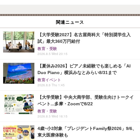
関連ニュース
【大学受験2027】名古屋商科大「特別奨学生入
試」最大360万円給付
教育・受験
2026.8.5 Wed 20:15
【夏休み2026】ピアノ未経験でも楽しめる「AI
Duo Piano」横浜みなとみらい8/31まで
教育イベント
2026.8.6 Thu 1:45
【大学受験】中央大商学部、受験生向けトークイ
ベント...多摩・Zoomで8/22
教育・受験
2026.8.5 Wed 16:15
4歳~小3対象「プレジデントFamily祭2026」9/6、
東大医療体験も