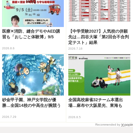
医療✕消防、縫合デモやAED講
【中学受験2027】人気校の併願
習も「おしごと体験博」9/5
先は…四谷大塚「第2回合不合判
定テスト」結果
2026.8.6
2026.7.16
砂金甲子園、神戸女学院が優
全国高校麻雀32チーム本選出
勝…全国14校の中高生が腕競う
場…麻布や大阪星光、東海も
2026.7.29
2026.8.5
Recommended by