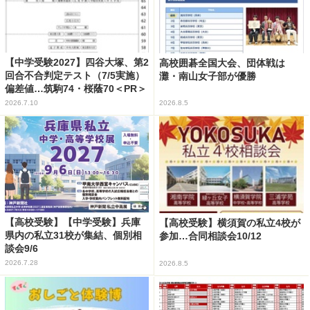
【中学受験2027】四谷大塚、第2
高校囲碁全国大会、団体戦は
回合不合判定テスト（7/5実施）
灘・南山女子部が優勝
偏差値…筑駒74・桜蔭70＜PR＞
2026.7.10
2026.8.5
【高校受験】【中学受験】兵庫
【高校受験】横須賀の私立4校が
県内の私立31校が集結、個別相
参加…合同相談会10/12
談会9/6
2026.7.28
2026.8.5