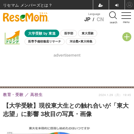
リセマム メンバーズ
Language
JP
/
CN
menu
search
大学受験 by 東進
医学部
東大受験
医専予備校徹底リサーチ
河合塾×東大特集
親子で考える大学選び
高校受験
中学受験
小学校受験
advertisement
共通テスト
夏休み
8月開催学校説明会・相談会
8月開催イベント・WS
全国公立高校 過去問
人気記事
自由研究教材（小学生向け）
自由研究教材（中学生向け）
ランキング
教育・受験
高校生
2024.1.29（月） 19:45
【大学受験】現役東大生との触れ合いが「東大
志望」に影響 3枚目の写真・画像