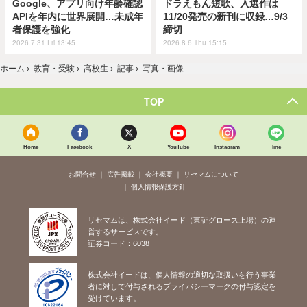
Google、アプリ向け年齢確認
ドラえもん短歌、入選作は
APIを年内に世界展開…未成年
11/20発売の新刊に収録…9/3
者保護を強化
締切
2026.7.31 Fri 13:45
2026.8.6 Thu 15:15
ホーム
›
教育・受験
›
高校生
›
記事
›
写真・画像
TOP
Home
Facebook
X
YouTube
Instagram
line
お問合せ
広告掲載
会社概要
リセマムについて
個人情報保護方針
リセマムは、株式会社イード（東証グロース上場）の運
営するサービスです。
証券コード：6038
株式会社イードは、個人情報の適切な取扱いを行う事業
者に対して付与されるプライバシーマークの付与認定を
受けています。