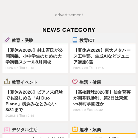
advertisement
NEWS CATEGORY
教育・受験
教育ICT
【夏休み2026】村山斉氏が公
【夏休み2026】東大メタバー
開講義、小中学生のための大
ス工学部、生成AIなどジュニ
学講義スクール9月開校
ア講座6選
2026.8.6 Thu 19:15
2026.7.30 Thu 11:15
教育イベント
生活・健康
【夏休み2026】ピアノ未経験
【高校野球2026夏】仙台育英
でも楽しめる「AI Duo
が開幕戦勝利、第2日は東筑
Piano」横浜みなとみらい
vs神村学園ほか
8/31まで
2026.8.5 Wed 20:32
2026.8.6 Thu 19:45
デジタル生活
趣味・娯楽