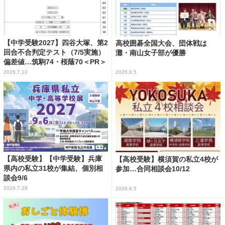
【中学受験2027】四谷大塚、第2
高校囲碁全国大会、団体戦は
回合不合判定テスト（7/5実施）
灘・南山女子部が優勝
偏差値…筑駒74・桜蔭70＜PR＞
2026.7.10
2026.8.5
【高校受験】【中学受験】兵庫
【高校受験】横須賀の私立4校が
県内の私立31校が集結、個別相
参加…合同相談会10/12
談会9/6
2026.7.28
2026.8.5