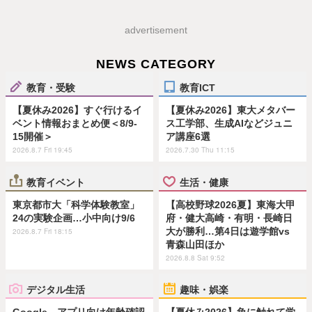
advertisement
NEWS CATEGORY
教育・受験
教育ICT
【夏休み2026】すぐ行けるイ
【夏休み2026】東大メタバー
ベント情報おまとめ便＜8/9-
ス工学部、生成AIなどジュニ
15開催＞
ア講座6選
2026.8.7 Fri 19:45
2026.7.30 Thu 11:15
教育イベント
生活・健康
東京都市大「科学体験教室」
【高校野球2026夏】東海大甲
24の実験企画…小中向け9/6
府・健大高崎・有明・長崎日
大が勝利…第4日は遊学館vs
2026.8.7 Fri 18:15
青森山田ほか
2026.8.8 Sat 9:52
デジタル生活
趣味・娯楽