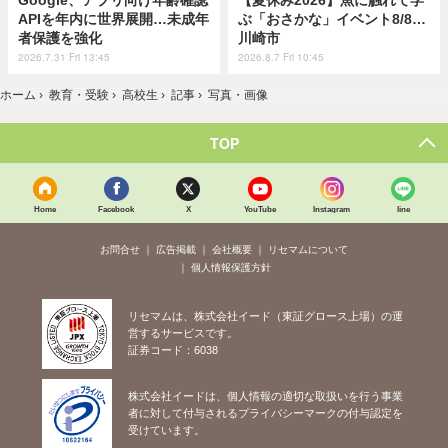
Google、アプリ向け年齢確認
【夏休み2026】魚に触れて学
APIを年内に世界展開…未成年
ぶ「おさかな」イベント8/8…
者保護を強化
川崎市
2026.7.31 Fri 13:45
2026.8.7 Fri 10:45
ホーム
›
教育・受験
›
高校生
›
記事
›
写真・画像
TOP
Home
Facebook
X
YouTube
Instagram
line
お問合せ
広告掲載
会社概要
リセマムについて
個人情報保護方針
リセマムは、株式会社イード（東証グロース上場）の運
営するサービスです。
証券コード：6038
株式会社イードは、個人情報の適切な取扱いを行う事業
者に対して付与されるプライバシーマークの付与認定を
受けています。