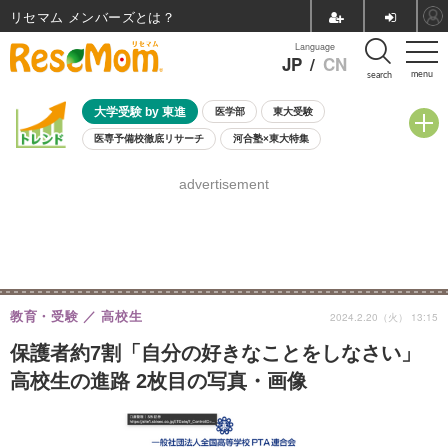
リセマム メンバーズ
Language
JP
/
CN
menu
search
大学受験 by 東進
医学部
東大受験
医専予備校徹底リサーチ
河合塾×東大特集
親子で考える大学選び
高校受験
中学受験
小学校受験
advertisement
共通テスト
夏休み
8月開催学校説明会・相談会
8月開催イベント・WS
全国公立高校 過去問
人気記事
自由研究教材（小学生向け）
自由研究教材（中学生向け）
ランキング
教育・受験
高校生
2024.2.20（火） 13:15
保護者約7割「自分の好きなことをしなさい」
高校生の進路 2枚目の写真・画像