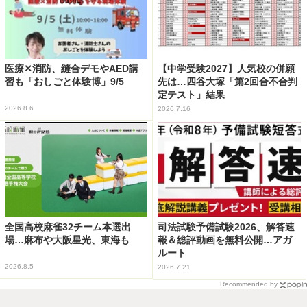
医療✕消防、縫合デモやAED講
【中学受験2027】人気校の併願
習も「おしごと体験博」9/5
先は…四谷大塚「第2回合不合判
定テスト」結果
2026.8.6
2026.7.16
全国高校麻雀32チーム本選出
司法試験予備試験2026、解答速
場…麻布や大阪星光、東海も
報＆総評動画を無料公開…アガ
ルート
2026.8.5
2026.7.21
Recommended by