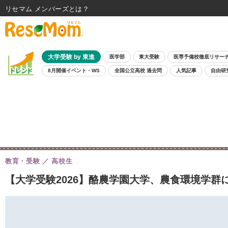
リセマム メンバーズ
大学受験 by 東進
医学部
東大受験
医専予備校徹底リサー
8月開催イベント・WS
全国公立高校 過去問
人気記事
自由研
教育・受験
高校生
【大学受験2026】酪農学園大学、農食環境学群