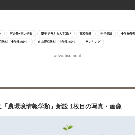
チ
河合塾×東大特集
親子で考える大学選び
高校受験
中学受験
小学校受
究教材（小学生向け）
自由研究教材（中学生向け）
ランキング
advertisement
に「農環境情報学類」新設 1枚目の写真・画像