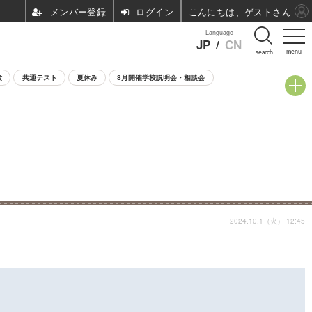
ログイン
こんにちは、ゲストさん
Language
JP
/
CN
menu
search
験
共通テスト
夏休み
8月開催学校説明会・相談会
2024.10.1（火） 12:45