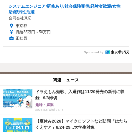
システムエンジニア/研修あり/社会保険完備/経験者歓迎/女性
活躍/男性活躍
合同会社JUZ
東京都
月給33万円～50万円
正社員
Sponsored by
関連ニュース
ドラえもん短歌、入選作は11/20発売の新刊に収
録...9/3締切
趣味・娯楽
2026.8.5 Wed 21:15
【夏休み2026】マイクロソフトなど訪問「はたら
くえすと」8/24-29...大学生対象