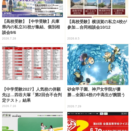
【高校受験】【中学受験】兵庫
【高校受験】横須賀の私立4校が
県内の私立31校が集結、個別相
参加…合同相談会10/12
談会9/6
2026.7.28
2026.8.5
【中学受験2027】人気校の併願
砂金甲子園、神戸女学院が優
先は…四谷大塚「第2回合不合判
勝…全国14校の中高生が腕競う
定テスト」結果
2026.7.16
2026.7.29