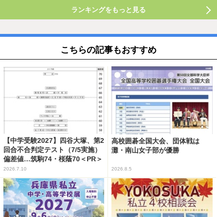
ランキングをもっと見る
こちらの記事もおすすめ
【中学受験2027】四谷大塚、第2
高校囲碁全国大会、団体戦は
回合不合判定テスト（7/5実施）
灘・南山女子部が優勝
偏差値…筑駒74・桜蔭70＜PR＞
2026.7.10
2026.8.5