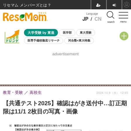
リセマム メンバーズ
Language
JP
/
CN
menu
search
大学受験 by 東進
医学部
東大受験
医専予備校徹底リサーチ
河合塾×東大特集
親子で考える大学選び
高校受験
中学受験
小学校受験
advertisement
共通テスト
夏休み
8月開催学校説明会・相談会
8月開催イベント・WS
全国公立高校 過去問
人気記事
自由研究教材（小学生向け）
自由研究教材（中学生向け）
ランキング
教育・受験
高校生
2024.10.9（水） 12:45
【共通テスト2025】確認はがき送付中…訂正期
限は11/1 2枚目の写真・画像