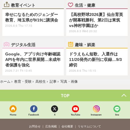
教育イベント
生活・健康
幸せになるためのジェンダー
【高校野球2026夏】仙台育英
教育、埼玉県が9/19に講演会
が開幕戦勝利、第2日は東筑
vs神村学園ほか
2026.8.6 Thu 17:15
2026.8.5 Wed 20:32
デジタル生活
趣味・娯楽
Google、アプリ向け年齢確認
ドラえもん短歌、入選作は
APIを年内に世界展開…未成年
11/20発売の新刊に収録…9/3
者保護を強化
締切
2026.7.31 Fri 13:45
2026.8.6 Thu 15:15
ホーム
›
教育・受験
›
高校生
›
記事
›
写真・画像
TOP
Home
Facebook
X
YouTube
Instagram
line
お問合せ
広告掲載
会社概要
リセマムについて