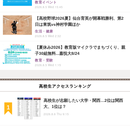
教育イベント
2026.8.5 Wed 15:45
【高校野球2026夏】仙台育英が開幕戦勝利、第2
日は東筑vs神村学園ほか
生活・健康
2026.8.5 Wed 2:32
【夏休み2026】教育版マイクラでまちづくり、親
子30組無料...嘉悦大8/24
教育・受験
2026.8.5 Wed 1:15
高校生アクセスランキング
高校生が志願したい大学・関西…2位は関西
大、1位は？
2026.8.6 Thu 9:15