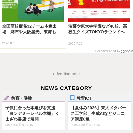
全国高校麻雀32チーム本選出
渋幕や東大寺学園など40校、高
場…麻布や大阪星光、東海も
校生クイズTOKYOラウンドへ
2026.8.5
2026.7.29
Recommended by
advertisement
NEWS CATEGORY
教育・受験
教育ICT
子供に合った本選びを支援
【夏休み2026】東大メタバー
「ヨンデミーレベル本棚」く
ス工学部、生成AIなどジュニ
まざわ書店で展開
ア講座6選
2026.8.6 Thu 17:45
2026.7.30 Thu 11:15