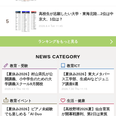
高校生が志願したい大学・東海北陸…2位は中
京大、1位は？
2026.8.4 Tue 11:45
ランキングをもっと見る
NEWS CATEGORY
教育・受験
教育ICT
【夏休み2026】村山斉氏が公
【夏休み2026】東大メタバー
開講義、小中学生のための大
ス工学部、生成AIなどジュニ
学講義スクール9月開校
ア講座6選
2026.8.6 Thu 19:15
2026.7.30 Thu 11:15
教育イベント
生活・健康
【夏休み2026】ピアノ未経験
【高校野球2026夏】仙台育英
でも楽しめる「AI Duo
が開幕戦勝利、第2日は東筑