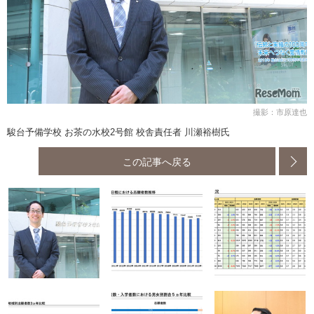
撮影：市原達也
駿台予備学校 お茶の水校2号館 校舎責任者 川瀬裕樹氏
この記事へ戻る