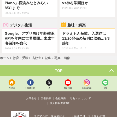
Piano」横浜みなとみらい
vs神村学園ほか
8/31まで
2026.8.5 Wed 20:32
2026.8.6 Thu 19:45
デジタル生活
趣味・娯楽
Google、アプリ向け年齢確認
ドラえもん短歌、入選作は
APIを年内に世界展開…未成年
11/20発売の新刊に収録…9/3
者保護を強化
締切
2026.7.31 Fri 13:45
2026.8.6 Thu 15:15
ホーム
›
教育・受験
›
高校生
›
記事
›
写真・画像
TOP
Home
Facebook
X
YouTube
Instagram
line
お問合せ
広告掲載
会社概要
リセマムについて
個人情報保護方針
リセマムは、株式会社イード（東証グロース上場）の運