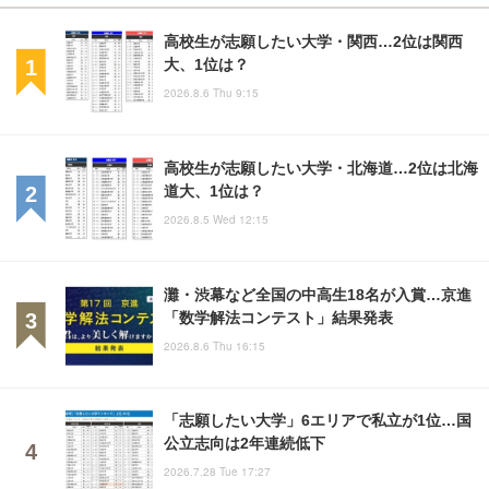
高校生が志願したい大学・関西…2位は関西
大、1位は？
2026.8.6 Thu 9:15
高校生が志願したい大学・北海道…2位は北海
道大、1位は？
2026.8.5 Wed 12:15
灘・渋幕など全国の中高生18名が入賞…京進
「数学解法コンテスト」結果発表
2026.8.6 Thu 16:15
「志願したい大学」6エリアで私立が1位…国
公立志向は2年連続低下
2026.7.28 Tue 17:27