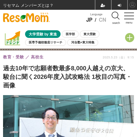
リセマム メンバーズ
Language
JP
/
CN
menu
search
大学受験 by 東進
医学部
東大受験
医専予備校徹底リサーチ
河合塾×東大特集
親子で考える大学選び
高校受験
中学受験
小学校受験
教育・受験
高校生
2025.5.23（金） 9:15
共通テスト
夏休み
8月開催学校説明会・相談会
8月開催イベント・WS
全国公立高校 過去問
人気記事
過去10年で志願者数最多8,000人越えの京大、
自由研究教材（小学生向け）
自由研究教材（中学生向け）
ランキング
駿台に聞く2026年度入試攻略法 1枚目の写真・
画像