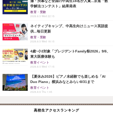
灘・渋幕など全国の中高生18名が入賞...京進「数
学解法コンテスト」結果発表
教育・受験
2026.8.5 Wed 22:15
ネイティブキャンプ、中高生向けニュース英語提
供...毎日更新
教育・受験
2026.8.5 Wed 18:15
4歳~小3対象「プレジデントFamily祭2026」9/6、
東大医療体験も
教育イベント
2026.8.5 Wed 17:15
【夏休み2026】ピアノ未経験でも楽しめる「AI
Duo Piano」横浜みなとみらい8/31まで
教育イベント
2026.8.6 Thu 1:45
高校生アクセスランキング