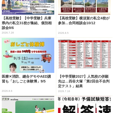
【高校受験】【中学受験】兵庫
【高校受験】横須賀の私立4校が
県内の私立31校が集結、個別相
参加…合同相談会10/12
談会9/6
2026.7.28
2026.8.5
医療✕消防、縫合デモやAED講
【中学受験2027】人気校の併願
習も「おしごと体験博」9/5
先は…四谷大塚「第2回合不合判
定テスト」結果
2026.8.6
2026.7.16