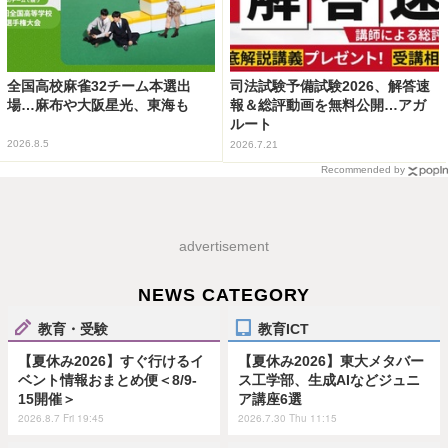
全国高校麻雀32チーム本選出
司法試験予備試験2026、解答速
場…麻布や大阪星光、東海も
報＆総評動画を無料公開…アガ
ルート
2026.8.5
2026.7.21
Recommended by
advertisement
NEWS CATEGORY
教育・受験
教育ICT
【夏休み2026】すぐ行けるイ
【夏休み2026】東大メタバー
ベント情報おまとめ便＜8/9-
ス工学部、生成AIなどジュニ
15開催＞
ア講座6選
2026.8.7 Fri 19:45
2026.7.30 Thu 11:15