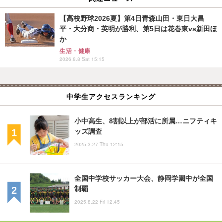
【高校野球2026夏】第4日青森山田・東日大昌
平・大分商・英明が勝利、第5日は花巻東vs新田ほ
か
生活・健康
2026.8.8 Sat 15:15
中学生アクセスランキング
小中高生、8割以上が部活に所属…ニフティキ
ッズ調査
2025.3.27 Thu 12:15
全国中学校サッカー大会、静岡学園中が全国
制覇
2025.8.22 Fri 12:45