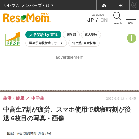
リセマム メンバーズ
Language
JP
/
CN
menu
search
大学受験 by 東進
医学部
東大受験
医専予備校徹底リサーチ
河合塾×東大特集
親子で考える大学選び
高校受験
中学受験
小学校受験
advertisement
共通テスト
夏休み
8月開催学校説明会・相談会
8月開催イベント・WS
全国公立高校 過去問
人気記事
自由研究教材（小学生向け）
自由研究教材（中学生向け）
ランキング
生活・健康
中学生
2025.6.5（木） 9:45
中高生7割が疲労、スマホ使用で就寝時刻が後
退 6枚目の写真・画像