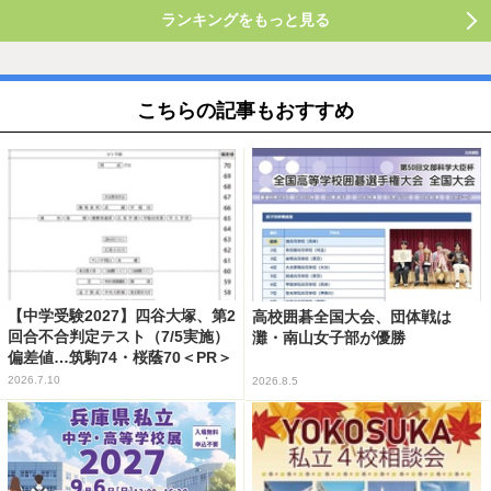
ランキングをもっと見る
こちらの記事もおすすめ
【中学受験2027】四谷大塚、第2
高校囲碁全国大会、団体戦は
回合不合判定テスト（7/5実施）
灘・南山女子部が優勝
偏差値…筑駒74・桜蔭70＜PR＞
2026.7.10
2026.8.5