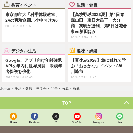
教育イベント
生活・健康
東京都市大「科学体験教室」
【高校野球2026夏】第4日青
24の実験企画…小中向け9/6
森山田・東日大昌平・大分
商・英明が勝利、第5日は花巻
2026.8.7 Fri 18:15
東vs新田ほか
2026.8.9 Sun 9:15
デジタル生活
趣味・娯楽
Google、アプリ向け年齢確認
【夏休み2026】魚に触れて学
APIを年内に世界展開…未成年
ぶ「おさかな」イベント8/8…
者保護を強化
川崎市
2026.7.31 Fri 13:45
2026.8.7 Fri 10:45
ホーム
›
生活・健康
›
中学生
›
記事
›
写真・画像
TOP
Home
Facebook
X
YouTube
Instagram
line