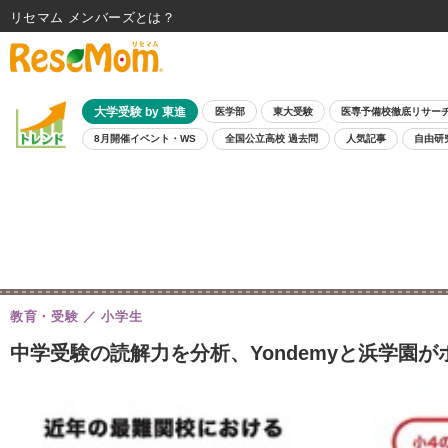
リセマム メンバーズ
大学受験 by 東進
医学部
東大受験
医専予備校徹底リサー
8月開催イベント・WS
全国公立高校 過去問
人気記事
自由研
教育・受験
小学生
中学受験の読解力を分析、Yondemyと浜学園