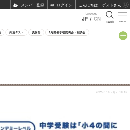
ログイン
こんにちは、ゲストさん
Language
JP
/
CN
menu
search
験
共通テスト
夏休み
8月開催学校説明会・相談会
2025.6.16（月） 19:15