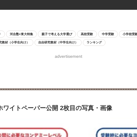
チ
河合塾×東大特集
親子で考える大学選び
高校受験
中学受験
小学校受
究教材（小学生向け）
自由研究教材（中学生向け）
ランキング
advertisement
がホワイトペーパー公開 2枚目の写真・画像