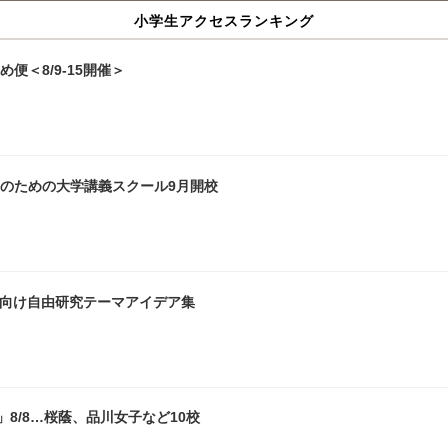
小学生アクセスランキング
便＜8/9-15開催＞
生のための大学講義スクール9月開校
生向け自由研究テーマアイデア集
8/8…桜蔭、品川女子など10校