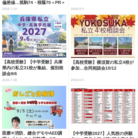
偏差値…筑駒74・桜蔭70＜PR＞
2026.7.10
2026.8.5
【高校受験】【中学受験】兵庫
【高校受験】横須賀の私立4校が
県内の私立31校が集結、個別相
参加…合同相談会10/12
談会9/6
2026.7.28
2026.8.5
医療✕消防、縫合デモやAED講
【中学受験2027】人気校の併願