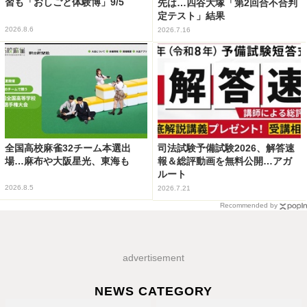
習も「おしごと体験博」9/5
先は…四谷大塚「第2回合不合判
定テスト」結果
2026.8.6
2026.7.16
全国高校麻雀32チーム本選出
司法試験予備試験2026、解答速
場…麻布や大阪星光、東海も
報＆総評動画を無料公開…アガ
ルート
2026.8.5
2026.7.21
Recommended by
advertisement
NEWS CATEGORY