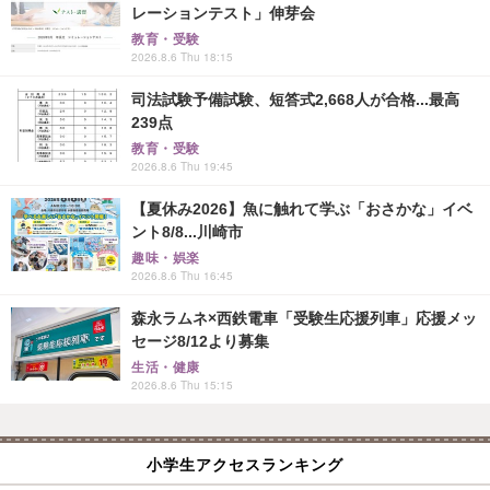
レーションテスト」伸芽会
教育・受験
2026.8.6 Thu 18:15
司法試験予備試験、短答式2,668人が合格...最高
239点
教育・受験
2026.8.6 Thu 19:45
【夏休み2026】魚に触れて学ぶ「おさかな」イベ
ント8/8...川崎市
趣味・娯楽
2026.8.6 Thu 16:45
森永ラムネ×西鉄電車「受験生応援列車」応援メッ
セージ8/12より募集
生活・健康
2026.8.6 Thu 15:15
小学生アクセスランキング