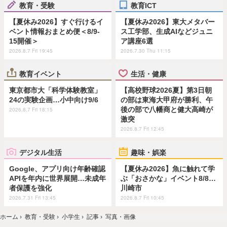
教育・受験
教育ICT
【夏休み2026】すぐ行けるイ
【夏休み2026】東大メタバー
ベント情報おまとめ便＜8/9-
ス工学部、生成AIなどジュニ
15開催＞
ア講座6選
2026.8.7 Fri 19:45
2026.7.30 Thu 11:15
教育イベント
生活・健康
東京都市大「科学体験教室」
【高校野球2026夏】第3日朝
24の実験企画…小中向け9/6
の部は東海大甲府が勝利、午
後の部で八幡商と健大高崎が
2026.8.7 Fri 18:15
激突
2026.8.7 Fri 12:45
デジタル生活
趣味・娯楽
Google、アプリ向け年齢確認
【夏休み2026】魚に触れて学
APIを年内に世界展開…未成年
ぶ「おさかな」イベント8/8…
者保護を強化
川崎市
2026.7.31 Fri 13:45
2026.8.7 Fri 10:45
ホーム
›
教育・受験
›
小学生
›
記事
›
写真・画像