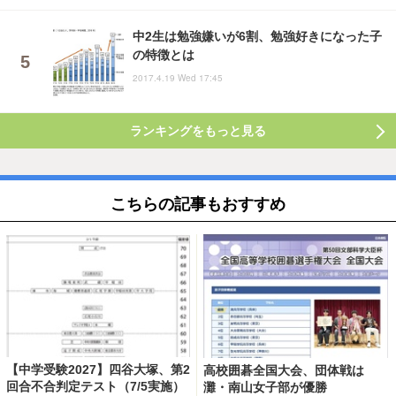
中2生は勉強嫌いが6割、勉強好きになった子
の特徴とは
2017.4.19 Wed 17:45
ランキングをもっと見る
こちらの記事もおすすめ
【中学受験2027】四谷大塚、第2
高校囲碁全国大会、団体戦は
回合不合判定テスト（7/5実施）
灘・南山女子部が優勝