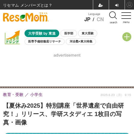
リセマム メンバーズ
Language
JP
/
CN
menu
search
大学受験 by 東進
医学部
東大受験
医専予備校徹底リサーチ
河合塾×東大特集
親子で考える大学選び
高校受験
中学受験
小学校受験
advertisement
共通テスト
夏休み
8月開催学校説明会・相談会
8月開催イベント・WS
全国公立高校 過去問
人気記事
自由研究教材（小学生向け）
自由研究教材（中学生向け）
ランキング
教育・受験
小学生
2025.6.23（月） 9:15
【夏休み2025】特別講座「世界遺産で自由研
究！」リリース、学研スタディエ 1枚目の写
真・画像