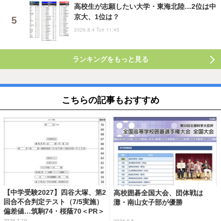
高校生が志願したい大学・東海北陸…2位は中
京大、1位は？
2026.8.4 Tue 11:45
ランキングをもっと見る
こちらの記事もおすすめ
【中学受験2027】四谷大塚、第2
高校囲碁全国大会、団体戦は
回合不合判定テスト（7/5実施）
灘・南山女子部が優勝
偏差値…筑駒74・桜蔭70＜PR＞
2026.7.10