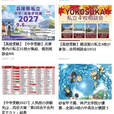
2026.8.5
【高校受験】【中学受験】兵庫
【高校受験】横須賀の私立4校が
県内の私立31校が集結、個別相
参加…合同相談会10/12
談会9/6
2026.7.28
2026.8.5
【中学受験2027】人気校の併願
砂金甲子園、神戸女学院が優
先は…四谷大塚「第2回合不合判
勝…全国14校の中高生が腕競う
定テスト」結果