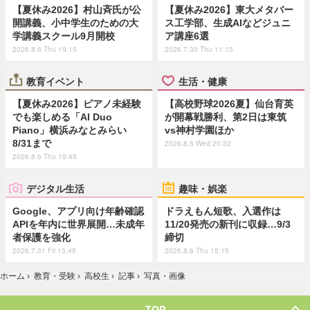
【夏休み2026】村山斉氏が公
【夏休み2026】東大メタバー
開講義、小中学生のための大
ス工学部、生成AIなどジュニ
学講義スクール9月開校
ア講座6選
2026.8.6 Thu 19:15
2026.7.30 Thu 11:15
教育イベント
生活・健康
【夏休み2026】ピアノ未経験
【高校野球2026夏】仙台育英
でも楽しめる「AI Duo
が開幕戦勝利、第2日は東筑
Piano」横浜みなとみらい
vs神村学園ほか
8/31まで
2026.8.5 Wed 20:32
2026.8.6 Thu 19:45
デジタル生活
趣味・娯楽
Google、アプリ向け年齢確認
ドラえもん短歌、入選作は
APIを年内に世界展開…未成年
11/20発売の新刊に収録…9/3
者保護を強化
締切
2026.7.31 Fri 13:45
2026.8.6 Thu 15:15
ホーム
›
教育・受験
›
高校生
›
記事
›
写真・画像
TOP