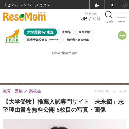
リセマム メンバーズ
Language
JP
/
CN
menu
search
大学受験 by 東進
医学部
東大受験
医専予備校徹底リサーチ
河合塾×東大特集
親子で考える大学選び
高校受験
中学受験
小学校受験
advertisement
共通テスト
夏休み
8月開催学校説明会・相談会
8月開催イベント・WS
全国公立高校 過去問
人気記事
自由研究教材（小学生向け）
自由研究教材（中学生向け）
ランキング
教育・受験
高校生
2025.6.26（木） 18:15
【大学受験】推薦入試専門サイト「未来図」志
望理由書を無料公開 5枚目の写真・画像