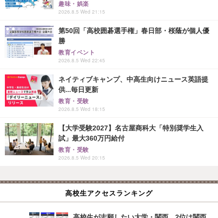
趣味・娯楽
2026.8.5 Wed 21:15
第50回「高校囲碁選手権」春日部・桜蔭が個人優
勝
教育イベント
2026.8.5 Wed 22:45
ネイティブキャンプ、中高生向けニュース英語提
供...毎日更新
教育・受験
2026.8.5 Wed 18:15
【大学受験2027】名古屋商科大「特別奨学生入
試」最大360万円給付
教育・受験
2026.8.5 Wed 20:15
高校生アクセスランキング
高校生が志願したい大学・関西…2位は関西