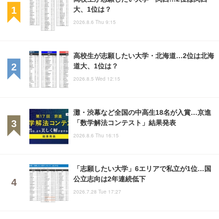
大、1位は？
2026.8.6 Thu 9:15
高校生が志願したい大学・北海道…2位は北海
道大、1位は？
2026.8.5 Wed 12:15
灘・渋幕など全国の中高生18名が入賞…京進
「数学解法コンテスト」結果発表
2026.8.6 Thu 16:15
「志願したい大学」6エリアで私立が1位…国
公立志向は2年連続低下
2026.7.28 Tue 17:27