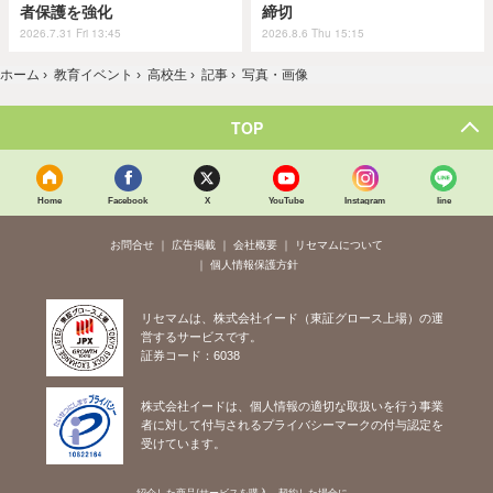
者保護を強化
締切
2026.7.31 Fri 13:45
2026.8.6 Thu 15:15
ホーム
›
教育イベント
›
高校生
›
記事
›
写真・画像
TOP
Home
Facebook
X
YouTube
Instagram
line
お問合せ
広告掲載
会社概要
リセマムについて
個人情報保護方針
リセマムは、株式会社イード（東証グロース上場）の運
営するサービスです。
証券コード：6038
株式会社イードは、個人情報の適切な取扱いを行う事業
者に対して付与されるプライバシーマークの付与認定を
受けています。
紹介した商品/サービスを購入、契約した場合に、