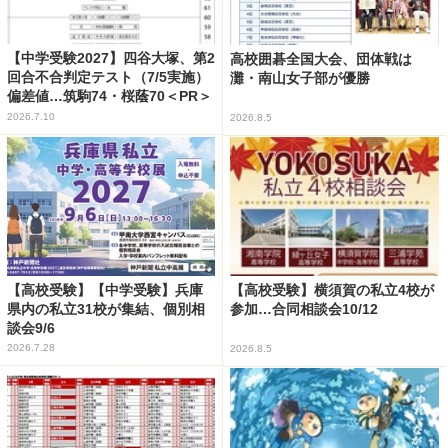
【中学受験2027】四谷大塚、第2
高校囲碁全国大会、団体戦は
回合不合判定テスト（7/5実施）
灘・南山女子部が優勝
偏差値…筑駒74・桜蔭70＜PR＞
2026.7.10
2026.8.5
【高校受験】【中学受験】兵庫
【高校受験】横須賀の私立4校が
県内の私立31校が集結、個別相
参加…合同相談会10/12
談会9/6
2026.7.28
2026.8.5