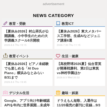
advertisement
NEWS CATEGORY
教育・受験
教育ICT
【夏休み2026】村山斉氏が公
【夏休み2026】東大メタバー
開講義、小中学生のための大
ス工学部、生成AIなどジュニ
学講義スクール9月開校
ア講座6選
2026.8.6 Thu 19:15
2026.7.30 Thu 11:15
教育イベント
生活・健康
【夏休み2026】ピアノ未経験
【高校野球2026夏】仙台育英
でも楽しめる「AI Duo
が開幕戦勝利、第2日は東筑
Piano」横浜みなとみらい
vs神村学園ほか
8/31まで
2026.8.5 Wed 20:32
2026.8.6 Thu 19:45
デジタル生活
趣味・娯楽
Google、アプリ向け年齢確認
ドラえもん短歌、入選作は
APIを年内に世界展開…未成年
11/20発売の新刊に収録…9/3