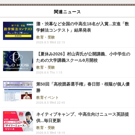
関連ニュース
灘・渋幕など全国の中高生18名が入賞...京進「数
学解法コンテスト」結果発表
教育・受験
2026.8.5 Wed 22:15
【夏休み2026】村山斉氏が公開講義、小中学生の
ための大学講義スクール9月開校
教育・受験
2026.8.6 Thu 1:15
第50回「高校囲碁選手権」春日部・桜蔭が個人優
勝
教育イベント
2026.8.5 Wed 22:45
ネイティブキャンプ、中高生向けニュース英語提
供...毎日更新
教育・受験
2026.8.5 Wed 18:15