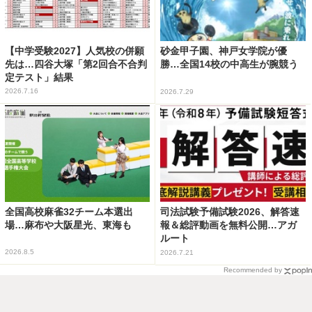
【中学受験2027】人気校の併願
砂金甲子園、神戸女学院が優
先は…四谷大塚「第2回合不合判
勝…全国14校の中高生が腕競う
定テスト」結果
2026.7.16
2026.7.29
全国高校麻雀32チーム本選出
司法試験予備試験2026、解答速
場…麻布や大阪星光、東海も
報＆総評動画を無料公開…アガ
ルート
2026.8.5
2026.7.21
Recommended by