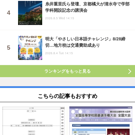
糸井重里氏ら登壇、京都橘大が清水寺で学部
学科開設記念の講演会
2026.8.5 Wed 14:15
明大「やさしい日本語チャレンジ」8/28締
切…地方校は交通費助成あり
2026.8.4 Tue 14:15
ランキングをもっと見る
こちらの記事もおすすめ