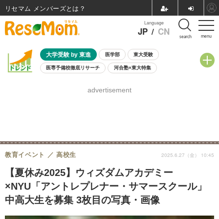
リセマム メンバーズ
Language
JP
/
CN
menu
search
大学受験 by 東進
医学部
東大受験
医専予備校徹底リサーチ
河合塾×東大特集
親子で考える大学選び
高校受験
中学受験
小学校受験
advertisement
共通テスト
夏休み
8月開催学校説明会・相談会
8月開催イベント・WS
全国公立高校 過去問
人気記事
自由研究教材（小学生向け）
自由研究教材（中学生向け）
ランキング
教育イベント
高校生
2025.6.27（金） 10:45
【夏休み2025】ウィズダムアカデミー
×NYU「アントレプレナー・サマースクール」
中高大生を募集 3枚目の写真・画像