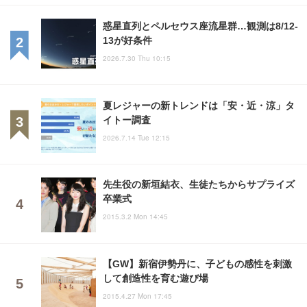
惑星直列とペルセウス座流星群…観測は8/12-
13が好条件
2026.7.30 Thu 10:15
夏レジャーの新トレンドは「安・近・涼」タ
イトー調査
2026.7.14 Tue 12:15
先生役の新垣結衣、生徒たちからサプライズ
卒業式
2015.3.2 Mon 14:45
【GW】新宿伊勢丹に、子どもの感性を刺激
して創造性を育む遊び場
2015.4.27 Mon 17:45