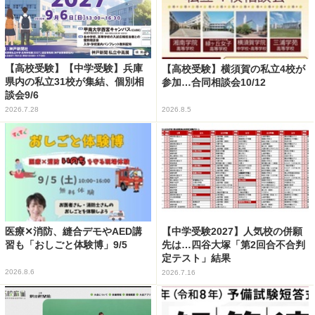
【高校受験】【中学受験】兵庫
【高校受験】横須賀の私立4校が
県内の私立31校が集結、個別相
参加…合同相談会10/12
談会9/6
2026.7.28
2026.8.5
医療✕消防、縫合デモやAED講
【中学受験2027】人気校の併願
習も「おしごと体験博」9/5
先は…四谷大塚「第2回合不合判
定テスト」結果
2026.8.6
2026.7.16