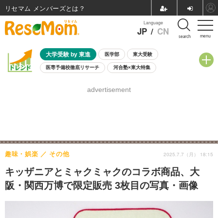
リセマム メンバーズ
Language
JP
/
CN
menu
search
大学受験 by 東進
医学部
東大受験
医専予備校徹底リサーチ
河合塾×東大特集
親子で考える大学選び
高校受験
中学受験
小学校受験
advertisement
共通テスト
夏休み
8月開催学校説明会・相談会
8月開催イベント・WS
全国公立高校 過去問
人気記事
自由研究教材（小学生向け）
自由研究教材（中学生向け）
ランキング
趣味・娯楽
その他
2025.7.7（月） 18:15
キッザニアとミャクミャクのコラボ商品、大
阪・関西万博で限定販売 3枚目の写真・画像