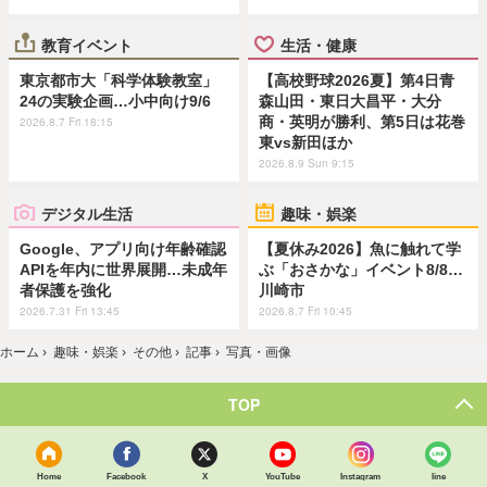
教育イベント
生活・健康
東京都市大「科学体験教室」
【高校野球2026夏】第4日青
24の実験企画…小中向け9/6
森山田・東日大昌平・大分
商・英明が勝利、第5日は花巻
2026.8.7 Fri 18:15
東vs新田ほか
2026.8.9 Sun 9:15
デジタル生活
趣味・娯楽
Google、アプリ向け年齢確認
【夏休み2026】魚に触れて学
APIを年内に世界展開…未成年
ぶ「おさかな」イベント8/8…
者保護を強化
川崎市
2026.7.31 Fri 13:45
2026.8.7 Fri 10:45
ホーム
›
趣味・娯楽
›
その他
›
記事
›
写真・画像
TOP
Home
Facebook
X
YouTube
Instagram
line