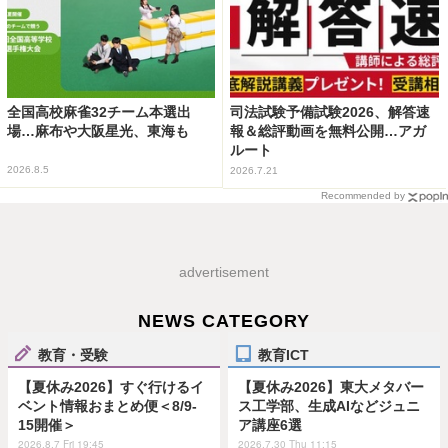
全国高校麻雀32チーム本選出
司法試験予備試験2026、解答速
場…麻布や大阪星光、東海も
報＆総評動画を無料公開…アガ
ルート
2026.8.5
2026.7.21
Recommended by
advertisement
NEWS CATEGORY
教育・受験
教育ICT
【夏休み2026】すぐ行けるイ
【夏休み2026】東大メタバー
ベント情報おまとめ便＜8/9-
ス工学部、生成AIなどジュニ
15開催＞
ア講座6選
2026.8.7 Fri 19:45
2026.7.30 Thu 11:15