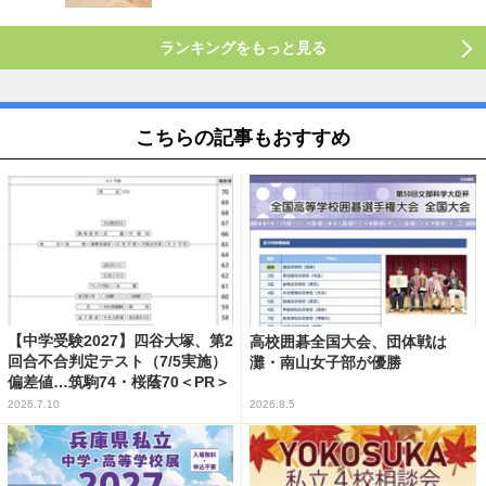
ランキングをもっと見る
こちらの記事もおすすめ
【中学受験2027】四谷大塚、第2
高校囲碁全国大会、団体戦は
回合不合判定テスト（7/5実施）
灘・南山女子部が優勝
偏差値…筑駒74・桜蔭70＜PR＞
2026.7.10
2026.8.5