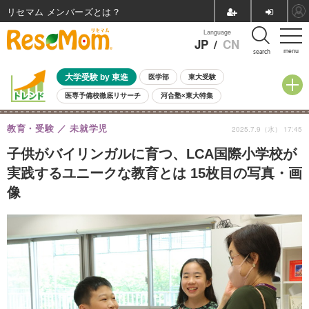
リセマム メンバーズ
Language
JP
/
CN
menu
search
大学受験 by 東進
医学部
東大受験
医専予備校徹底リサーチ
河合塾×東大特集
親子で考える大学選び
高校受験
中学受験
小学校受験
教育・受験
未就学児
2025.7.9（水） 17:45
共通テスト
夏休み
8月開催学校説明会・相談会
8月開催イベント・WS
全国公立高校 過去問
人気記事
子供がバイリンガルに育つ、LCA国際小学校が
自由研究教材（小学生向け）
自由研究教材（中学生向け）
ランキング
実践するユニークな教育とは 15枚目の写真・画
像