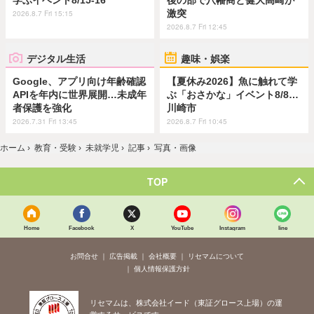
激突
2026.8.7 Fri 15:15
2026.8.7 Fri 12:45
デジタル生活
趣味・娯楽
Google、アプリ向け年齢確認
【夏休み2026】魚に触れて学
APIを年内に世界展開…未成年
ぶ「おさかな」イベント8/8…
者保護を強化
川崎市
2026.7.31 Fri 13:45
2026.8.7 Fri 10:45
ホーム
›
教育・受験
›
未就学児
›
記事
›
写真・画像
TOP
Home
Facebook
X
YouTube
Instagram
line
お問合せ
広告掲載
会社概要
リセマムについて
個人情報保護方針
リセマムは、株式会社イード（東証グロース上場）の運