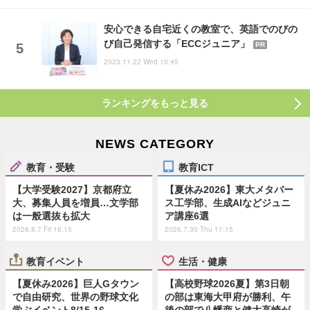
安心できる自宅近くの教室で、英語でのびの
び自己発信する「ECCジュニア」
PR
2023.11.22 Wed 10:45
ランキングをもっと見る
NEWS CATEGORY
教育・受験
教育ICT
【大学受験2027】京都府立
【夏休み2026】東大メタバー
大、募集人員を増員…文学部
ス工学部、生成AIなどジュニ
は一般選抜も拡大
ア講座6選
2026.8.7 Fri 16:15
2026.7.30 Thu 11:15
教育イベント
生活・健康
【夏休み2026】巨人Gタウン
【高校野球2026夏】第3日朝
で自由研究、世界の野球文化
の部は東海大甲府が勝利、午
学ぶイベント8/15-16
後の部で八幡商と健大高崎が