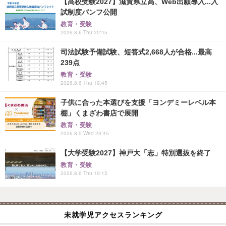
【高校受験2027】滋賀県立高、Web出願導入...入
試制度パンフ公開
教育・受験
2026.8.6 Thu 20:45
司法試験予備試験、短答式2,668人が合格...最高
239点
教育・受験
2026.8.6 Thu 19:45
子供に合った本選びを支援「ヨンデミーレベル本
棚」くまざわ書店で展開
教育・受験
2026.8.5 Wed 23:45
【大学受験2027】神戸大「志」特別選抜を終了
教育・受験
2026.8.6 Thu 19:15
未就学児アクセスランキング