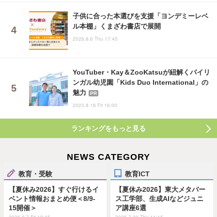
子供に合った本選びを支援「ヨンデミーレベ
ル本棚」くまざわ書店で展開
2026.8.6 Thu 17:45
YouTuber・Kay＆ZooKatsuが紐解くバイリ
ンガル幼児園「Kids Duo International」の
魅力
PR
2023.8.18 Fri 16:00
ランキングをもっと見る
NEWS CATEGORY
教育・受験
教育ICT
【夏休み2026】すぐ行けるイ
【夏休み2026】東大メタバー
ベント情報おまとめ便＜8/9-
ス工学部、生成AIなどジュニ
15開催＞
ア講座6選
2026.8.7 Fri 19:45
2026.7.30 Thu 11:15