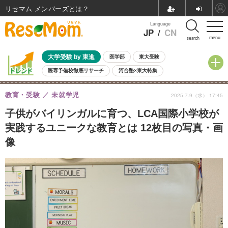
リセマム メンバーズ
Language
JP
/
CN
menu
search
大学受験 by 東進
医学部
東大受験
医専予備校徹底リサーチ
河合塾×東大特集
親子で考える大学選び
高校受験
中学受験
小学校受験
教育・受験
未就学児
2025.7.9（水） 17:45
共通テスト
夏休み
8月開催学校説明会・相談会
8月開催イベント・WS
全国公立高校 過去問
人気記事
子供がバイリンガルに育つ、LCA国際小学校が
自由研究教材（小学生向け）
自由研究教材（中学生向け）
ランキング
実践するユニークな教育とは 12枚目の写真・画
像