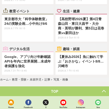
教育イベント
生活・健康
東京都市大「科学体験教室」
【高校野球2026夏】第4日青
24の実験企画…小中向け9/6
森山田・東日大昌平・大分
商・英明が勝利、第5日は花巻
2026.8.7 Fri 18:15
東vs新田ほか
2026.8.9 Sun 9:15
デジタル生活
趣味・娯楽
Google、アプリ向け年齢確認
【夏休み2026】魚に触れて学
APIを年内に世界展開…未成年
ぶ「おさかな」イベント8/8…
者保護を強化
川崎市
2026.7.31 Fri 13:45
2026.8.7 Fri 10:45
ホーム
›
教育・受験
›
未就学児
›
記事
›
写真・画像
TOP
Home
Facebook
X
YouTube
Instagram
line