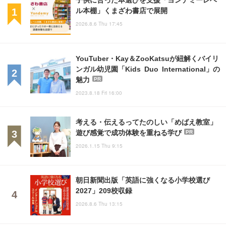
ル本棚」くまざわ書店で展開
2026.8.6 Thu 17:45
YouTuber・Kay＆ZooKatsuが紐解くバイリ
ンガル幼児園「Kids Duo International」の
魅力
PR
2023.8.18 Fri 16:00
考える・伝えるってたのしい「めばえ教室」
遊び感覚で成功体験を重ねる学び
PR
2026.1.15 Thu 9:15
朝日新聞出版「英語に強くなる小学校選び
2027」209校収録
2026.8.6 Thu 13:15