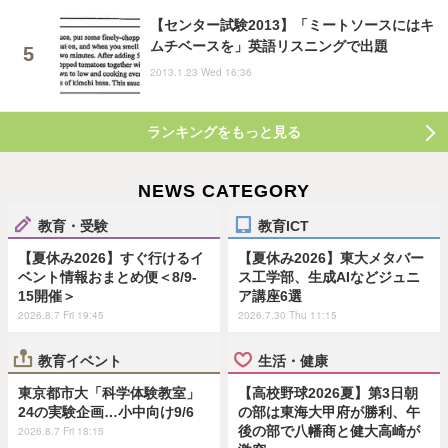
【センター試験2013】「ミートソースにはキ
ムチベースを」英語リスニングで出題
2013.1.23 Wed 16:36
ランキングをもっと見る
NEWS CATEGORY
教育・受験
教育ICT
【夏休み2026】すぐ行けるイ
【夏休み2026】東大メタバー
ベント情報おまとめ便＜8/9-
ス工学部、生成AIなどジュニ
15開催＞
ア講座6選
2026.8.7 Fri 19:45
2026.7.30 Thu 11:15
教育イベント
生活・健康
東京都市大「科学体験教室」
【高校野球2026夏】第3日朝
24の実験企画…小中向け9/6
の部は東海大甲府が勝利、午
後の部で八幡商と健大高崎が
2026.8.7 Fri 18:15