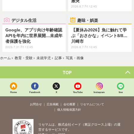
激突
2026.8.7 Fri 12:45
デジタル生活
趣味・娯楽
Google、アプリ向け年齢確認
【夏休み2026】魚に触れて学
APIを年内に世界展開…未成年
ぶ「おさかな」イベント8/8…
者保護を強化
川崎市
2026.7.31 Fri 13:45
2026.8.7 Fri 10:45
ホーム
›
教育・受験
›
未就学児
›
記事
›
写真・画像
TOP
Home
Facebook
X
YouTube
Instagram
line
お問合せ
広告掲載
会社概要
リセマムについて
個人情報保護方針
リセマムは、株式会社イード（東証グロース上場）の運
営するサービスです。