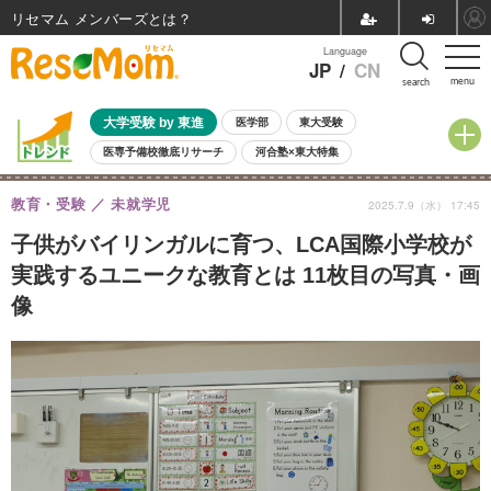
リセマム メンバーズ
Language
JP
/
CN
menu
search
大学受験 by 東進
医学部
東大受験
医専予備校徹底リサーチ
河合塾×東大特集
親子で考える大学選び
高校受験
中学受験
小学校受験
教育・受験
未就学児
2025.7.9（水） 17:45
共通テスト
夏休み
8月開催学校説明会・相談会
8月開催イベント・WS
全国公立高校 過去問
人気記事
子供がバイリンガルに育つ、LCA国際小学校が
自由研究教材（小学生向け）
自由研究教材（中学生向け）
ランキング
実践するユニークな教育とは 11枚目の写真・画
像