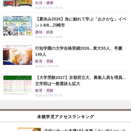
生活・健康
2026.8.6 Thu 15:15
【夏休み2026】魚に触れて学ぶ「おさかな」イベ
ント8/8...川崎市
趣味・娯楽
2026.8.6 Thu 16:45
行知学園の大学合格実績2026...東大55人、早慶
149人
教育・受験
2026.8.7 Fri 0:45
【大学受験2027】京都府立大、募集人員を増員...
文学部は一般選抜も拡大
教育・受験
2026.8.6 Thu 22:15
未就学児アクセスランキング
子供に合った本選びを支援「ヨンデミーレベ