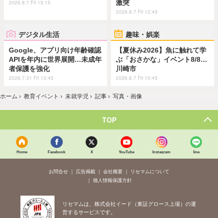
激突
2026.8.7 Fri 15:15
2026.8.7 Fri 12:45
デジタル生活
趣味・娯楽
Google、アプリ向け年齢確認
【夏休み2026】魚に触れて学
APIを年内に世界展開…未成年
ぶ「おさかな」イベント8/8…
者保護を強化
川崎市
2026.7.31 Fri 13:45
2026.8.7 Fri 10:45
ホーム
›
教育イベント
›
未就学児
›
記事
›
写真・画像
TOP
Home
Facebook
X
YouTube
Instagram
line
お問合せ
広告掲載
会社概要
リセマムについて
個人情報保護方針
リセマムは、株式会社イード（東証グロース上場）の運
営するサービスです。