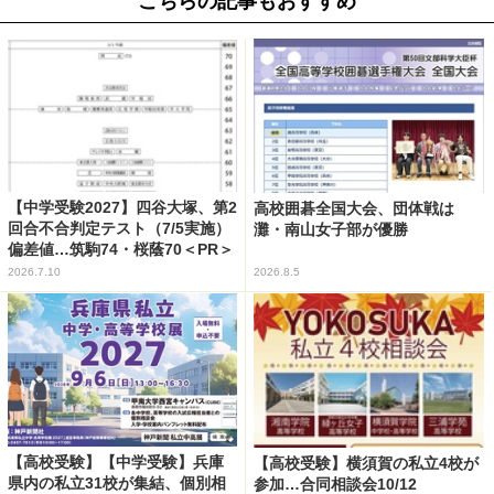
こちらの記事もおすすめ
【中学受験2027】四谷大塚、第2
高校囲碁全国大会、団体戦は
回合不合判定テスト（7/5実施）
灘・南山女子部が優勝
偏差値…筑駒74・桜蔭70＜PR＞
2026.7.10
2026.8.5
【高校受験】【中学受験】兵庫
【高校受験】横須賀の私立4校が
県内の私立31校が集結、個別相
参加…合同相談会10/12