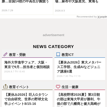
勝…全国14校の中高生が腕競う
場…麻布や大阪星光、東海も
2026.7.29
2026.8.5
Recommended by
advertisement
NEWS CATEGORY
教育・受験
教育ICT
海外大学進学フェア、大阪・
【夏休み2026】東大メタバー
東京で9月…担当者と個別相談
ス工学部、生成AIなどジュニ
ア講座6選
2026.8.7 Fri 15:45
2026.7.30 Thu 11:15
教育イベント
生活・健康
【夏休み2026】巨人Gタウン
【高校野球2026夏】第3日朝
で自由研究、世界の野球文化
の部は東海大甲府が勝利、午
学ぶイベント8/15-16
後の部で八幡商と健大高崎が