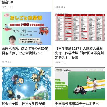
談会9/6
2026.7.28
2026.8.5
医療✕消防、縫合デモやAED講
【中学受験2027】人気校の併願
習も「おしごと体験博」9/5
先は…四谷大塚「第2回合不合判
定テスト」結果
2026.8.6
2026.7.16
砂金甲子園、神戸女学院が優
全国高校麻雀32チーム本選出