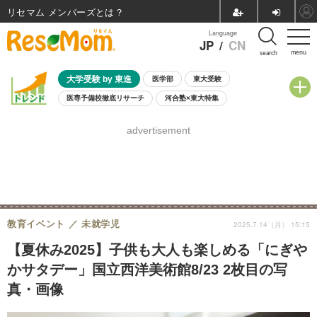
リセマム メンバーズ
Language
JP
/
CN
menu
search
大学受験 by 東進
医学部
東大受験
医専予備校徹底リサーチ
河合塾×東大特集
親子で考える大学選び
高校受験
中学受験
小学校受験
advertisement
共通テスト
夏休み
8月開催学校説明会・相談会
8月開催イベント・WS
全国公立高校 過去問
人気記事
自由研究教材（小学生向け）
自由研究教材（中学生向け）
ランキング
教育イベント
未就学児
2025.7.14（月） 15:15
【夏休み2025】子供も大人も楽しめる「にぎや
かサタデー」国立西洋美術館8/23 2枚目の写
真・画像