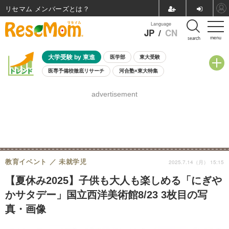
リセマム メンバーズ
Language
JP
/
CN
menu
search
大学受験 by 東進
医学部
東大受験
医専予備校徹底リサーチ
河合塾×東大特集
親子で考える大学選び
高校受験
中学受験
小学校受験
advertisement
共通テスト
夏休み
8月開催学校説明会・相談会
8月開催イベント・WS
全国公立高校 過去問
人気記事
自由研究教材（小学生向け）
自由研究教材（中学生向け）
ランキング
教育イベント
未就学児
2025.7.14（月） 15:15
【夏休み2025】子供も大人も楽しめる「にぎや
かサタデー」国立西洋美術館8/23 3枚目の写
真・画像