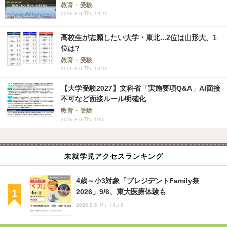
教育・受験
2026.8.6 Thu 19:15
高校生が志願したい大学・東北...2位は山形大、1
位は?
教育・受験
2026.8.6 Thu 16:15
【大学受験2027】文科省「実施要項Q&A」AI面接
不可など面接ルール明確化
教育・受験
2026.8.6 Thu 19:0
未就学児アクセスランキング
4歳～小3対象「プレジデントFamily祭
2026」9/6、東大医療体験も
2026.8.6 Thu 11:15