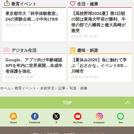
教育イベント
生活・健康
東京都市大「科学体験教室」
【高校野球2026夏】第3日朝
24の実験企画…小中向け9/6
の部は東海大甲府が勝利、午
後の部で八幡商と健大高崎が
2026.8.7 Fri 18:15
激突
2026.8.7 Fri 12:45
デジタル生活
趣味・娯楽
Google、アプリ向け年齢確認
【夏休み2026】魚に触れて学
APIを年内に世界展開…未成年
ぶ「おさかな」イベント8/8…
者保護を強化
川崎市
2026.7.31 Fri 13:45
2026.8.7 Fri 10:45
ホーム
›
教育イベント
›
未就学児
›
記事
›
写真・画像
TOP
Home
Facebook
X
YouTube
Instagram
line