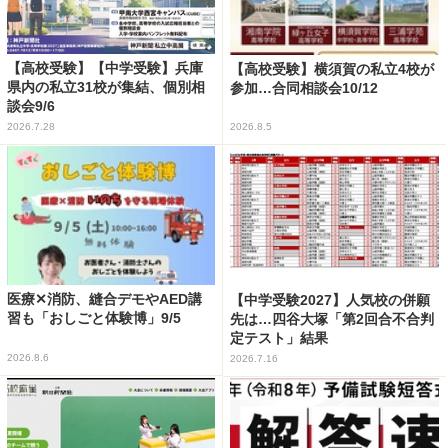
【高校受験】【中学受験】兵庫
【高校受験】横須賀の私立4校が
県内の私立31校が集結、個別相
参加…合同相談会10/12
談会9/6
2026.7.28
2026.8.5
医療✕消防、縫合デモやAED講
【中学受験2027】人気校の併願
習も「おしごと体験博」9/5
先は…四谷大塚「第2回合不合判
定テスト」結果
2026.8.6
2026.7.16