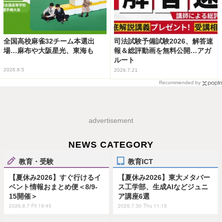
全国高校麻雀32チーム本選出
司法試験予備試験2026、解答速
場…麻布や大阪星光、東海も
報＆総評動画を無料公開…アガ
ルート
2026.8.5
2026.7.21
Recommended by
advertisement
NEWS CATEGORY
教育・受験
教育ICT
【夏休み2026】すぐ行けるイ
【夏休み2026】東大メタバー
ベント情報おまとめ便＜8/9-
ス工学部、生成AIなどジュニ
15開催＞
ア講座6選
2026.8.7 Fri 19:45
2026.7.30 Thu 11:15