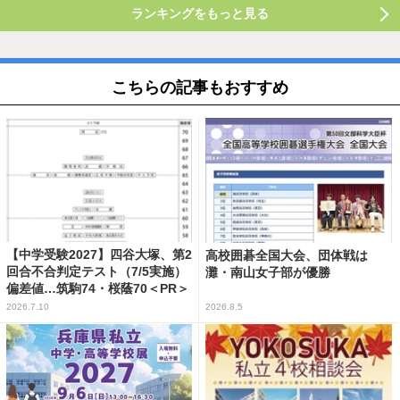
ランキングをもっと見る
こちらの記事もおすすめ
【中学受験2027】四谷大塚、第2
高校囲碁全国大会、団体戦は
回合不合判定テスト（7/5実施）
灘・南山女子部が優勝
偏差値…筑駒74・桜蔭70＜PR＞
2026.7.10
2026.8.5