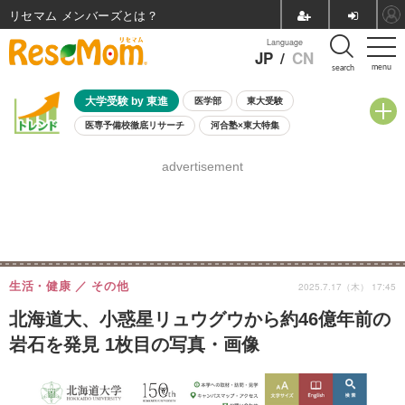
リセマム メンバーズ
Language
JP
/
CN
menu
search
大学受験 by 東進
医学部
東大受験
医専予備校徹底リサーチ
河合塾×東大特集
親子で考える大学選び
高校受験
中学受験
小学校受験
advertisement
共通テスト
夏休み
8月開催学校説明会・相談会
8月開催イベント・WS
全国公立高校 過去問
人気記事
自由研究教材（小学生向け）
自由研究教材（中学生向け）
ランキング
生活・健康
その他
2025.7.17（木） 17:45
北海道大、小惑星リュウグウから約46億年前の
岩石を発見 1枚目の写真・画像