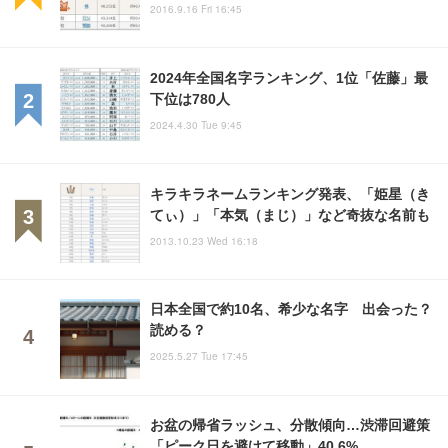
2016.9.16 Fri 16:45
2024年全国名字ランキング、1位「佐藤」最
下位は780人
2024.4.30 Tue 9:45
キラキラネームランキング発表、「姫星（き
てぃ）」「本気（まじ）」など奇抜な名前も
2013.10.23 Wed 16:18
日本全国で約10名、希少な名字 出会った？
読める？
2025.5.27 Tue 17:45
お盆の帰省ラッシュ、分散傾向…渋滞回避策
「ピーク日を避けて移動」40.6%