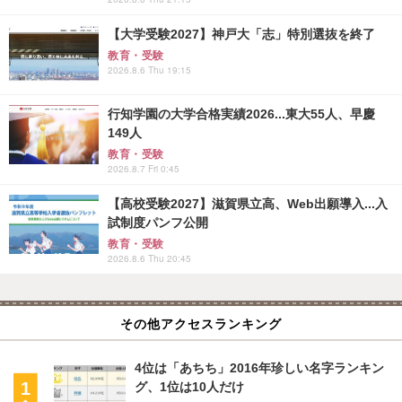
【大学受験2027】神戸大「志」特別選抜を終了
教育・受験
2026.8.6 Thu 19:15
行知学園の大学合格実績2026...東大55人、早慶
149人
教育・受験
2026.8.7 Fri 0:45
【高校受験2027】滋賀県立高、Web出願導入...入
試制度パンフ公開
教育・受験
2026.8.6 Thu 20:45
その他アクセスランキング
4位は「あちち」2016年珍しい名字ランキン
グ、1位は10人だけ