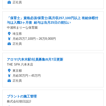
正社員
「保育士」資格必須/保育士/️高月収257,100円以上 ️有給休暇付
与は入職3ヶ月後 ️ 給与は当月25日の前払い
中浦和まりーな保育園
埼玉県
月給25万7,100円～26万8,000円
正社員
アロマ/六本木駅/社員募集/8月7日更新
THE SPA 六本木店
東京都
月給30万円～45万円
正社員
プラントの施工管理
株式会社朝日設計