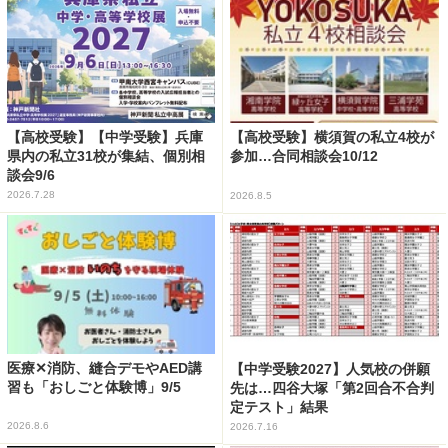
【高校受験】【中学受験】兵庫
【高校受験】横須賀の私立4校が
県内の私立31校が集結、個別相
参加…合同相談会10/12
談会9/6
2026.7.28
2026.8.5
医療✕消防、縫合デモやAED講
【中学受験2027】人気校の併願
習も「おしごと体験博」9/5
先は…四谷大塚「第2回合不合判
定テスト」結果
2026.8.6
2026.7.16