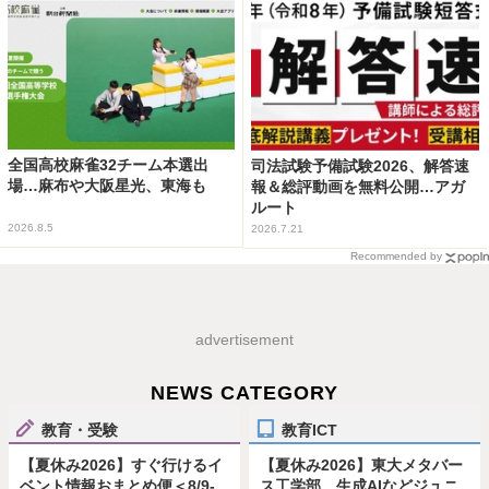
全国高校麻雀32チーム本選出
司法試験予備試験2026、解答速
場…麻布や大阪星光、東海も
報＆総評動画を無料公開…アガ
ルート
2026.8.5
2026.7.21
Recommended by
advertisement
NEWS CATEGORY
教育・受験
教育ICT
【夏休み2026】すぐ行けるイ
【夏休み2026】東大メタバー
ベント情報おまとめ便＜8/9-
ス工学部、生成AIなどジュニ