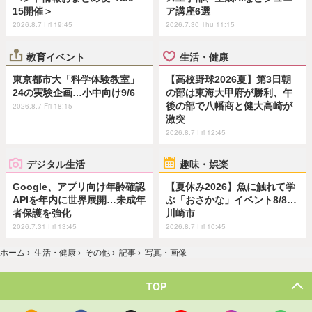
15開催＞
ア講座6選
2026.8.7 Fri 19:45
2026.7.30 Thu 11:15
教育イベント
生活・健康
東京都市大「科学体験教室」
【高校野球2026夏】第3日朝
24の実験企画…小中向け9/6
の部は東海大甲府が勝利、午
後の部で八幡商と健大高崎が
2026.8.7 Fri 18:15
激突
2026.8.7 Fri 12:45
デジタル生活
趣味・娯楽
Google、アプリ向け年齢確認
【夏休み2026】魚に触れて学
APIを年内に世界展開…未成年
ぶ「おさかな」イベント8/8…
者保護を強化
川崎市
2026.7.31 Fri 13:45
2026.8.7 Fri 10:45
ホーム
›
生活・健康
›
その他
›
記事
›
写真・画像
TOP