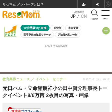
リセマム メンバーズ
Language
JP
/
CN
menu
search
大学受験 by 東進
医学部
東大受験
医専予備校徹底リサーチ
河合塾×東大特集
親子で考える大学選び
高校受験
中学受験
小学校受験
advertisement
共通テスト
夏休み
8月開催学校説明会・相談会
8月開催イベント・WS
全国公立高校 過去問
人気記事
自由研究教材（小学生向け）
自由研究教材（中学生向け）
ランキング
教育業界ニュース
イベント・セミナー
2025.7.17（木） 19:15
元日ハム・立命館慶祥小の田中賢介理事長トー
クイベント8/6万博 2枚目の写真・画像