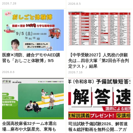
2026.7.28
2026.8.5
医療✕消防、縫合デモやAED講
【中学受験2027】人気校の併願
習も「おしごと体験博」9/5
先は…四谷大塚「第2回合不合判
定テスト」結果
2026.8.6
2026.7.16
全国高校麻雀32チーム本選出
司法試験予備試験2026、解答速
場…麻布や大阪星光、東海も
報＆総評動画を無料公開…アガ