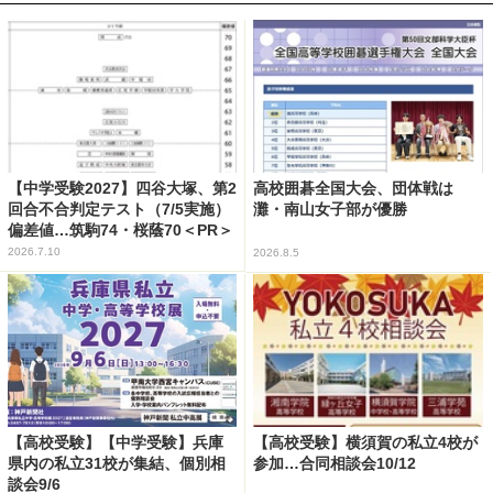
【中学受験2027】四谷大塚、第2
高校囲碁全国大会、団体戦は
回合不合判定テスト（7/5実施）
灘・南山女子部が優勝
偏差値…筑駒74・桜蔭70＜PR＞
2026.7.10
2026.8.5
【高校受験】【中学受験】兵庫
【高校受験】横須賀の私立4校が
県内の私立31校が集結、個別相
参加…合同相談会10/12
談会9/6