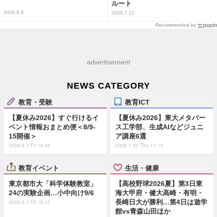
ルート
2026.8.5
2026.7.21
Recommended by
advertisement
NEWS CATEGORY
教育・受験
教育ICT
【夏休み2026】すぐ行けるイ
【夏休み2026】東大メタバー
ベント情報おまとめ便＜8/9-
ス工学部、生成AIなどジュニ
15開催＞
ア講座6選
2026.8.7 Fri 19:45
2026.7.30 Thu 11:15
教育イベント
生活・健康
東京都市大「科学体験教室」
【高校野球2026夏】第3日東
24の実験企画…小中向け9/6
海大甲府・健大高崎・有明・
長崎日大が勝利…第4日は遊学
2026.8.7 Fri 18:15
館vs青森山田ほか