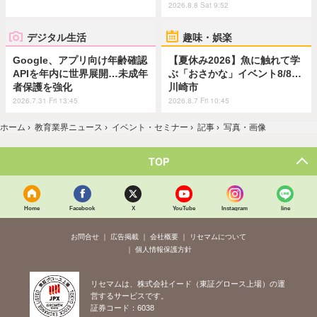
2026.8.8 Sat 9:52
デジタル生活
趣味・娯楽
Google、アプリ向け年齢確認
【夏休み2026】魚に触れて学
APIを年内に世界展開…未成年
ぶ「おさかな」イベント8/8…
者保護を強化
川崎市
2026.7.31 Fri 13:45
2026.8.7 Fri 10:45
ホーム
›
教育業界ニュース
›
イベント・セミナー
›
記事
›
写真・画像
TOP
Home
Facebook
X
YouTube
Instagram
line
お問合せ
広告掲載
会社概要
リセマムについて
個人情報保護方針
リセマムは、株式会社イード（東証グロース上場）の運
営するサービスです。
証券コード：6038