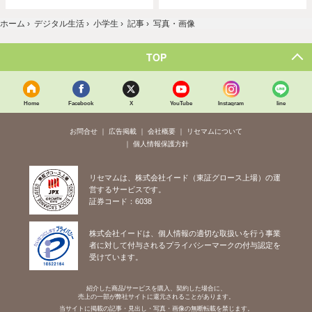
ホーム
›
デジタル生活
›
小学生
›
記事
›
写真・画像
TOP
Home
Facebook
X
YouTube
Instagram
line
お問合せ
広告掲載
会社概要
リセマムについて
個人情報保護方針
リセマムは、株式会社イード（東証グロース上場）の運
営するサービスです。
証券コード：6038
株式会社イードは、個人情報の適切な取扱いを行う事業
者に対して付与されるプライバシーマークの付与認定を
受けています。
紹介した商品/サービスを購入、契約した場合に、
売上の一部が弊社サイトに還元されることがあります。
当サイトに掲載の記事・見出し・写真・画像の無断転載を禁じます。