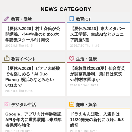
NEWS CATEGORY
教育・受験
教育ICT
【夏休み2026】村山斉氏が公
【夏休み2026】東大メタバー
開講義、小中学生のための大
ス工学部、生成AIなどジュニ
学講義スクール9月開校
ア講座6選
2026.8.6 Thu 19:15
2026.7.30 Thu 11:15
教育イベント
生活・健康
【夏休み2026】ピアノ未経験
【高校野球2026夏】仙台育英
でも楽しめる「AI Duo
が開幕戦勝利、第2日は東筑
Piano」横浜みなとみらい
vs神村学園ほか
8/31まで
2026.8.5 Wed 20:32
2026.8.6 Thu 19:45
デジタル生活
趣味・娯楽
Google、アプリ向け年齢確認
ドラえもん短歌、入選作は
APIを年内に世界展開…未成年
11/20発売の新刊に収録…9/3
者保護を強化
締切
2026.7.31 Fri 13:45
2026.8.6 Thu 15:15