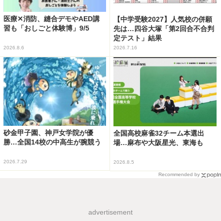
医療✕消防、縫合デモやAED講
【中学受験2027】人気校の併願
習も「おしごと体験博」9/5
先は…四谷大塚「第2回合不合判
定テスト」結果
2026.8.6
2026.7.16
砂金甲子園、神戸女学院が優
全国高校麻雀32チーム本選出
勝…全国14校の中高生が腕競う
場…麻布や大阪星光、東海も
2026.7.29
2026.8.5
Recommended by
advertisement