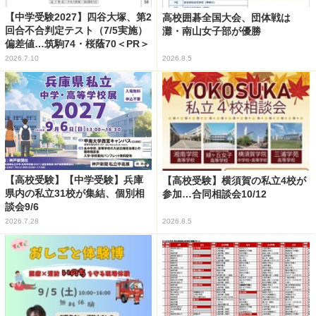
【中学受験2027】四谷大塚、第2
高校囲碁全国大会、団体戦は
回合不合判定テスト（7/5実施）
灘・南山女子部が優勝
偏差値…筑駒74・桜蔭70＜PR＞
2026.7.10
2026.8.5
【高校受験】【中学受験】兵庫
【高校受験】横須賀の私立4校が
県内の私立31校が集結、個別相
参加…合同相談会10/12
談会9/6
2026.7.28
2026.8.5