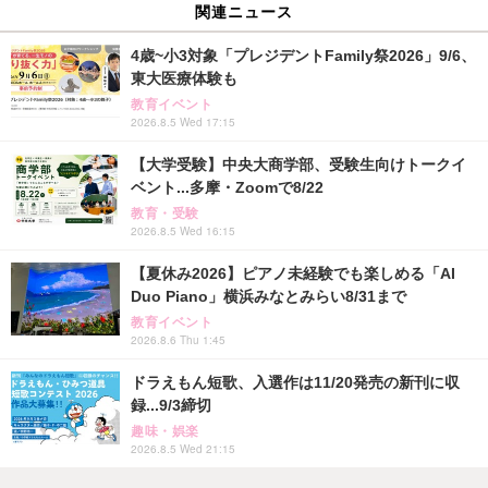
関連ニュース
4歳~小3対象「プレジデントFamily祭2026」9/6、
東大医療体験も
教育イベント
2026.8.5 Wed 17:15
【大学受験】中央大商学部、受験生向けトークイ
ベント...多摩・Zoomで8/22
教育・受験
2026.8.5 Wed 16:15
【夏休み2026】ピアノ未経験でも楽しめる「AI
Duo Piano」横浜みなとみらい8/31まで
教育イベント
2026.8.6 Thu 1:45
ドラえもん短歌、入選作は11/20発売の新刊に収
録...9/3締切
趣味・娯楽
2026.8.5 Wed 21:15