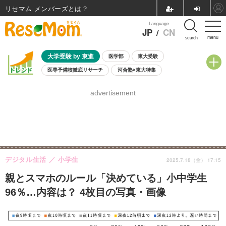
リセマム メンバーズ
Language
JP
/
CN
menu
search
大学受験 by 東進
医学部
東大受験
医専予備校徹底リサーチ
河合塾×東大特集
親子で考える大学選び
高校受験
中学受験
小学校受験
advertisement
共通テスト
夏休み
8月開催学校説明会・相談会
8月開催イベント・WS
全国公立高校 過去問
人気記事
自由研究教材（小学生向け）
自由研究教材（中学生向け）
ランキング
デジタル生活
小学生
2025.7.18（金） 17:15
親とスマホのルール「決めている」小中学生
96％…内容は？ 4枚目の写真・画像