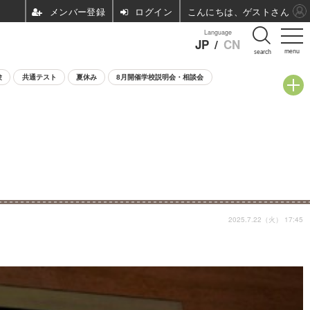
ログイン
こんにちは、ゲストさん
Language
JP
/
CN
menu
search
験
共通テスト
夏休み
8月開催学校説明会・相談会
2025.7.22（火） 17:45