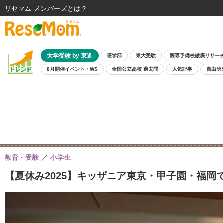
リセマム メンバーズ
大学受験 by 東進
医学部
東大受験
医専予備校徹底リサー
8月開催イベント・WS
全国公立高校 過去問
人気記事
自由研
教育・受験
小学生
【夏休み2025】キッザニア東京・甲子園・福岡