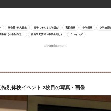
チ
河合塾×東大特集
親子で考える大学選び
高校受験
中学受験
小学校受
究教材（小学生向け）
自由研究教材（中学生向け）
ランキング
advertisement
で特別体験イベント 2枚目の写真・画像