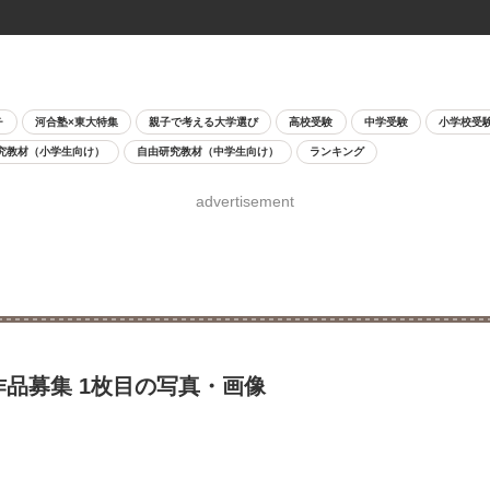
チ
河合塾×東大特集
親子で考える大学選び
高校受験
中学受験
小学校受
究教材（小学生向け）
自由研究教材（中学生向け）
ランキング
advertisement
作品募集 1枚目の写真・画像