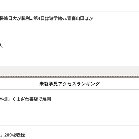
崎日大が勝利...第4日は遊学館vs青森山田ほか
人
未就学児アクセスランキング
本棚」くまざわ書店で展開
」209校収録