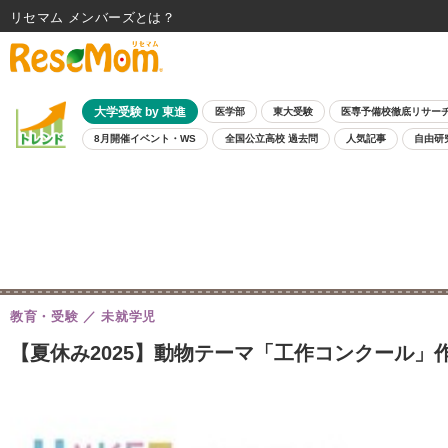
リセマム メンバーズ
大学受験 by 東進
医学部
東大受験
医専予備校徹底リサー
8月開催イベント・WS
全国公立高校 過去問
人気記事
自由研
教育・受験
未就学児
【夏休み2025】動物テーマ「工作コンクール」