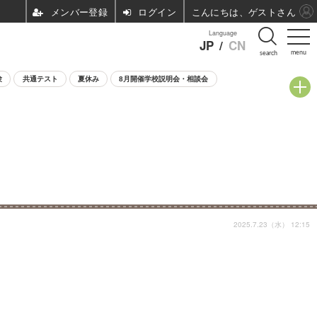
ログイン
こんにちは、ゲストさん
Language
JP
/
CN
menu
search
験
共通テスト
夏休み
8月開催学校説明会・相談会
2025.7.23（水） 12:15