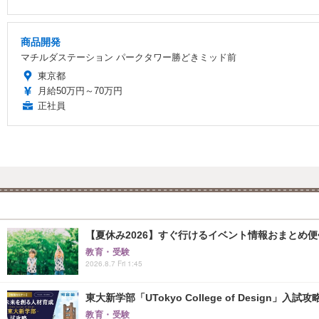
商品開発
マチルダステーション パークタワー勝どきミッド前
東京都
月給50万円～70万円
正社員
【夏休み2026】すぐ行けるイベント情報おまとめ便<8
教育・受験
2026.8.7 Fri 1:45
東大新学部「UTokyo College of Design」入試
教育・受験