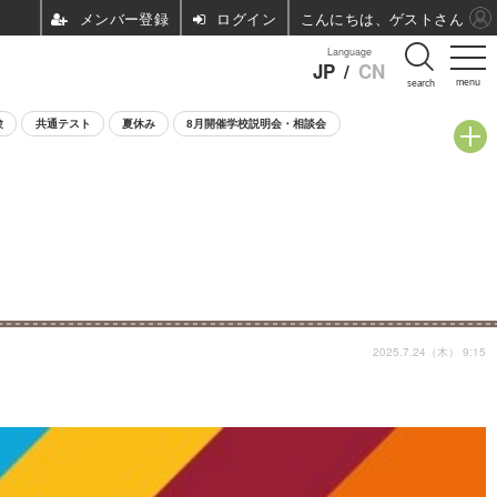
ログイン
こんにちは、ゲストさん
Language
JP
/
CN
menu
search
験
共通テスト
夏休み
8月開催学校説明会・相談会
2025.7.24（木） 9:15