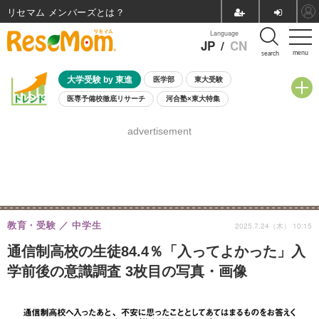
リセマム メンバーズ
Language
JP
/
CN
menu
search
大学受験 by 東進
医学部
東大受験
医専予備校徹底リサーチ
河合塾×東大特集
親子で考える大学選び
高校受験
中学受験
小学校受験
advertisement
共通テスト
夏休み
8月開催学校説明会・相談会
8月開催イベント・WS
全国公立高校 過去問
人気記事
自由研究教材（小学生向け）
自由研究教材（中学生向け）
ランキング
教育・受験
中学生
2025.7.24（木） 10:15
通信制高校の生徒84.4％「入ってよかった」入
学前後の意識調査 3枚目の写真・画像