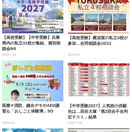
【高校受験】【中学受験】兵庫
【高校受験】横須賀の私立4校が
県内の私立31校が集結、個別相
参加…合同相談会10/12
談会9/6
2026.7.28
2026.8.5
医療✕消防、縫合デモやAED講
【中学受験2027】人気校の併願
習も「おしごと体験博」9/5
先は…四谷大塚「第2回合不合判
定テスト」結果
2026.8.6
2026.7.16