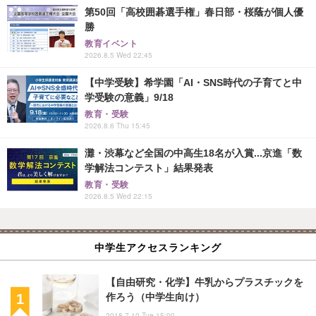
第50回「高校囲碁選手権」春日部・桜蔭が個人優
勝
教育イベント
2026.8.5 Wed 22:45
【中学受験】希学園「AI・SNS時代の子育てと中
学受験の意義」9/18
教育・受験
2026.8.6 Thu 15:45
灘・渋幕など全国の中高生18名が入賞...京進「数
学解法コンテスト」結果発表
教育・受験
2026.8.5 Wed 22:15
中学生アクセスランキング
【自由研究・化学】牛乳からプラスチックを
作ろう（中学生向け）
2018.7.10 Tue 15:00