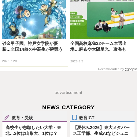
砂金甲子園、神戸女学院が優
全国高校麻雀32チーム本選出
勝…全国14校の中高生が腕競う
場…麻布や大阪星光、東海も
2026.7.29
2026.8.5
Recommended by
advertisement
NEWS CATEGORY
教育・受験
教育ICT
高校生が志願したい大学・東
【夏休み2026】東大メタバー
北…2位は山形大、1位は？
ス工学部、生成AIなどジュニ