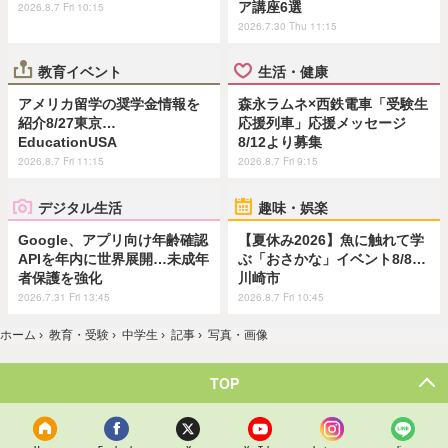
ア講座6選
2026.8.7 Fri 10:15
2026.7.30 Thu 11:15
教育イベント
生活・健康
アメリカ留学の奨学金情報を
森永ラムネ×西鉄電車「受験生
紹介8/27東京…
応援列車」応援メッセージ
EducationUSA
8/12より募集
2026.8.7 Fri 11:15
2026.8.7 Fri 9:15
デジタル生活
趣味・娯楽
Google、アプリ向け年齢確認
【夏休み2026】魚に触れて学
APIを年内に世界展開…未成年
ぶ「おさかな」イベント8/8…
者保護を強化
川崎市
2026.7.31 Fri 13:45
2026.8.7 Fri 10:45
ホーム
›
教育・受験
›
中学生
›
記事
›
写真・画像
TOP