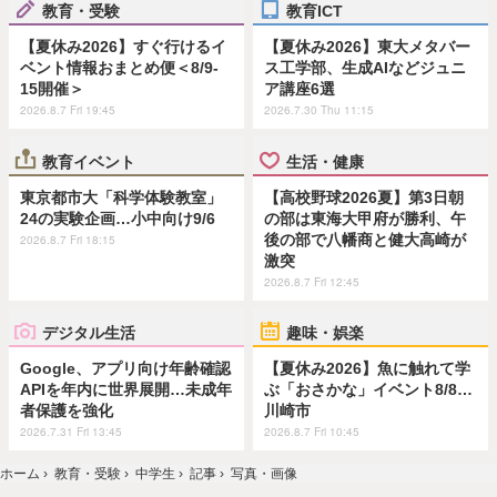
教育・受験
教育ICT
【夏休み2026】すぐ行けるイ
【夏休み2026】東大メタバー
ベント情報おまとめ便＜8/9-
ス工学部、生成AIなどジュニ
15開催＞
ア講座6選
2026.8.7 Fri 19:45
2026.7.30 Thu 11:15
教育イベント
生活・健康
東京都市大「科学体験教室」
【高校野球2026夏】第3日朝
24の実験企画…小中向け9/6
の部は東海大甲府が勝利、午
後の部で八幡商と健大高崎が
2026.8.7 Fri 18:15
激突
2026.8.7 Fri 12:45
デジタル生活
趣味・娯楽
Google、アプリ向け年齢確認
【夏休み2026】魚に触れて学
APIを年内に世界展開…未成年
ぶ「おさかな」イベント8/8…
者保護を強化
川崎市
2026.7.31 Fri 13:45
2026.8.7 Fri 10:45
ホーム
›
教育・受験
›
中学生
›
記事
›
写真・画像