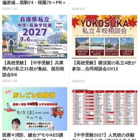
偏差値…筑駒74・桜蔭70＜PR＞
2026.7.10
2026.8.5
【高校受験】【中学受験】兵庫
【高校受験】横須賀の私立4校が
県内の私立31校が集結、個別相
参加…合同相談会10/12
談会9/6
2026.7.28
2026.8.5
医療✕消防、縫合デモやAED講
【中学受験2027】人気校の併願