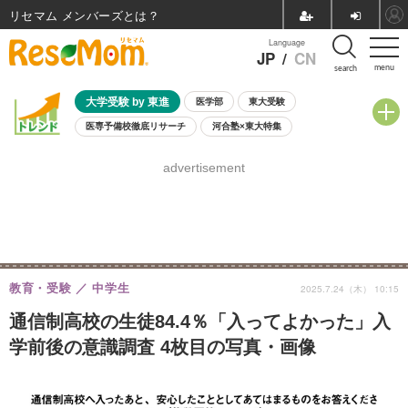
リセマム メンバーズ
Language
JP
/
CN
menu
search
大学受験 by 東進
医学部
東大受験
医専予備校徹底リサーチ
河合塾×東大特集
親子で考える大学選び
高校受験
中学受験
小学校受験
advertisement
共通テスト
夏休み
8月開催学校説明会・相談会
8月開催イベント・WS
全国公立高校 過去問
人気記事
自由研究教材（小学生向け）
自由研究教材（中学生向け）
ランキング
教育・受験
中学生
2025.7.24（木） 10:15
通信制高校の生徒84.4％「入ってよかった」入
学前後の意識調査 4枚目の写真・画像