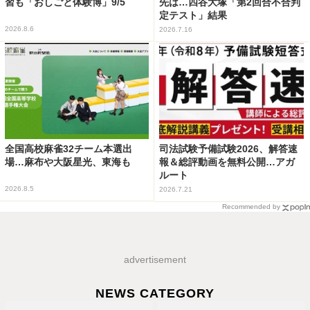
習も「おしごと体験博」9/5
先は…四谷大塚「第2回合不合判
定テスト」結果
2026.8.6
2026.7.16
全国高校麻雀32チーム本選出
司法試験予備試験2026、解答速
場…麻布や大阪星光、東海も
報＆総評動画を無料公開…アガ
ルート
2026.8.5
2026.7.21
Recommended by
advertisement
NEWS CATEGORY