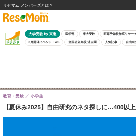
リセマム メンバーズ
大学受験 by 東進
医学部
東大受験
医専予備校徹底リサー
8月開催イベント・WS
全国公立高校 過去問
人気記事
自由研
教育・受験
小学生
【夏休み2025】自由研究のネタ探しに…400以