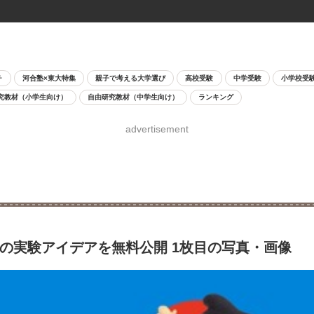
チ
河合塾×東大特集
親子で考える大学選び
高校受験
中学受験
小学校受
究教材（小学生向け）
自由研究教材（中学生向け）
ランキング
advertisement
上の実験アイデアを無料公開 1枚目の写真・画像