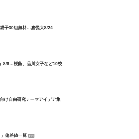
子30組無料…嘉悦大8/24
8/8…桜蔭、品川女子など10校
生向け自由研究テーマアイデア集
ト」偏差値一覧
PR