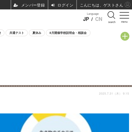
ログイン
こんにちは、ゲストさん
Language
JP
/
CN
menu
search
験
共通テスト
夏休み
8月開催学校説明会・相談会
2025.7.31（木） 9:15