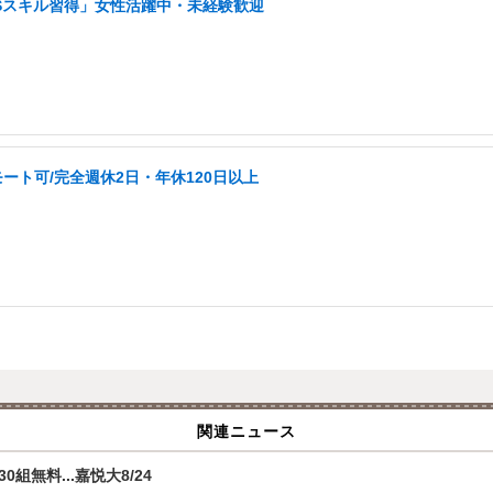
NSスキル習得」女性活躍中・未経験歓迎
ート可/完全週休2日・年休120日以上
関連ニュース
無料...嘉悦大8/24