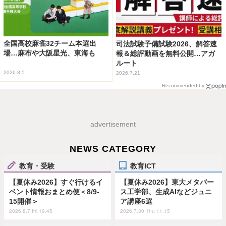
全国高校麻雀32チーム本選出
司法試験予備試験2026、解答速
場…麻布や大阪星光、東海も
報＆総評動画を無料公開…アガ
ルート
2026.8.5
2026.7.21
Recommended by
advertisement
NEWS CATEGORY
教育・受験
教育ICT
【夏休み2026】すぐ行けるイ
【夏休み2026】東大メタバー
ベント情報おまとめ便＜8/9-
ス工学部、生成AIなどジュニ
15開催＞
ア講座6選
2026.8.7 Fri 19:45
2026.7.30 Thu 11:15