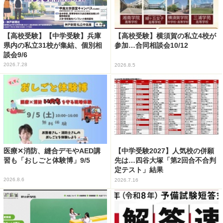
【高校受験】【中学受験】兵庫
【高校受験】横須賀の私立4校が
県内の私立31校が集結、個別相
参加…合同相談会10/12
談会9/6
2026.7.28
2026.8.5
医療✕消防、縫合デモやAED講
【中学受験2027】人気校の併願
習も「おしごと体験博」9/5
先は…四谷大塚「第2回合不合判
定テスト」結果
2026.8.6
2026.7.16