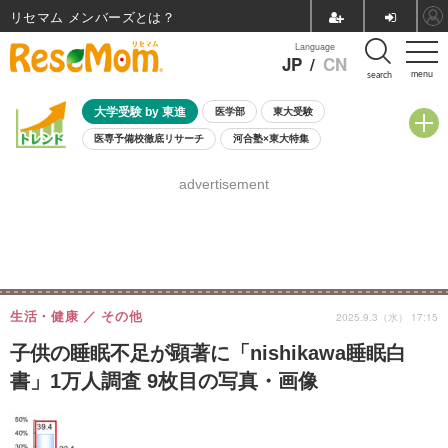
リセマム メンバーズ
Language
JP
/
CN
menu
search
大学受験 by 東進
医学部
東大受験
医専予備校徹底リサーチ
河合塾×東大特集
親子で考える大学選び
高校受験
中学受験
小学校受験
advertisement
共通テスト
夏休み
8月開催学校説明会・相談会
8月開催イベント・WS
全国公立高校 過去問
人気記事
自由研究教材（小学生向け）
自由研究教材（中学生向け）
ランキング
生活・健康
その他
2025.9.3（水） 17:15
子供の睡眠不足が顕著に「nishikawa睡眠白
書」1万人調査 9枚目の写真・画像