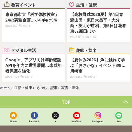
教育イベント
生活・健康
東京都市大「科学体験教室」
【高校野球2026夏】第4日青
24の実験企画…小中向け9/6
森山田・東日大昌平・大分
商・英明が勝利、第5日は花巻
2026.8.7 Fri 18:15
東vs新田ほか
2026.8.9 Sun 9:15
デジタル生活
趣味・娯楽
Google、アプリ向け年齢確認
【夏休み2026】魚に触れて学
APIを年内に世界展開…未成年
ぶ「おさかな」イベント8/8…
者保護を強化
川崎市
2026.7.31 Fri 13:45
2026.8.7 Fri 10:45
ホーム
›
生活・健康
›
その他
›
記事
›
写真・画像
TOP
Home
Facebook
X
YouTube
Instagram
line