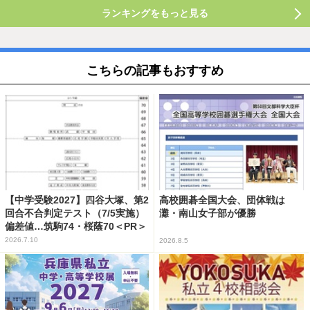
ランキングをもっと見る
こちらの記事もおすすめ
【中学受験2027】四谷大塚、第2
高校囲碁全国大会、団体戦は
回合不合判定テスト（7/5実施）
灘・南山女子部が優勝
偏差値…筑駒74・桜蔭70＜PR＞
2026.7.10
2026.8.5