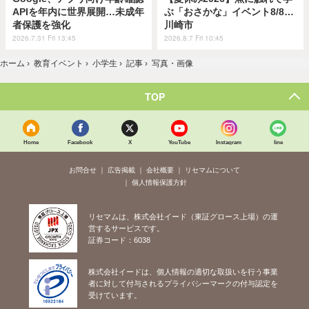
APIを年内に世界展開…未成年
ぶ「おさかな」イベント8/8…
者保護を強化
川崎市
2026.7.31 Fri 13:45
2026.8.7 Fri 10:45
ホーム
›
教育イベント
›
小学生
›
記事
›
写真・画像
TOP
Home
Facebook
X
YouTube
Instagram
line
お問合せ
広告掲載
会社概要
リセマムについて
個人情報保護方針
リセマムは、株式会社イード（東証グロース上場）の運
営するサービスです。
証券コード：6038
株式会社イードは、個人情報の適切な取扱いを行う事業
者に対して付与されるプライバシーマークの付与認定を
受けています。