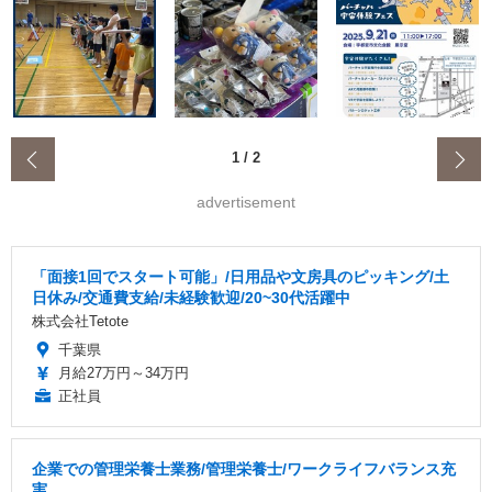
‹
1
/
2
advertisement
「面接1回でスタート可能」/日用品や文房具のピッキング/土
日休み/交通費支給/未経験歓迎/20~30代活躍中
株式会社Tetote
千葉県
月給27万円～34万円
正社員
企業での管理栄養士業務/管理栄養士/ワークライフバランス充
実