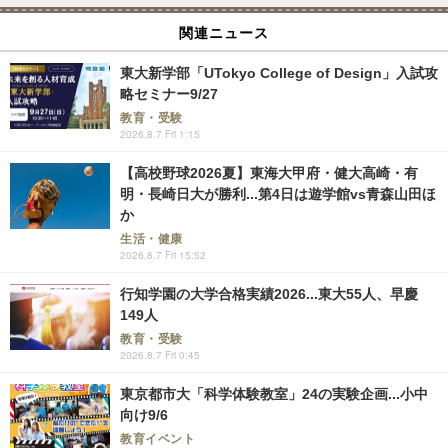
関連ニュース
東大新学部「UTokyo College of Design」入試攻
略セミナー9/27
教育・受験
2026.8.7 Fri 1:15
【高校野球2026夏】東海大甲府・健大高崎・有
明・長崎日大が勝利...第4日は遊学館vs青森山田ほ
か
生活・健康
2026.8.7 Fri 15:52
行知学園の大学合格実績2026...東大55人、早慶
149人
教育・受験
2026.8.7 Fri 0:45
東京都市大「科学体験教室」24の実験企画...小中
向け9/6
教育イベント