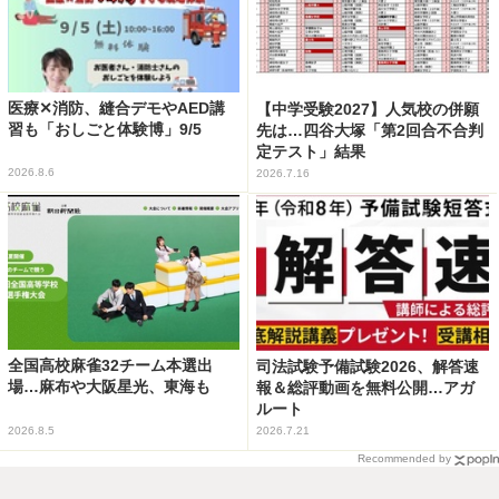
医療✕消防、縫合デモやAED講
【中学受験2027】人気校の併願
習も「おしごと体験博」9/5
先は…四谷大塚「第2回合不合判
定テスト」結果
2026.8.6
2026.7.16
全国高校麻雀32チーム本選出
司法試験予備試験2026、解答速
場…麻布や大阪星光、東海も
報＆総評動画を無料公開…アガ
ルート
2026.8.5
2026.7.21
Recommended by