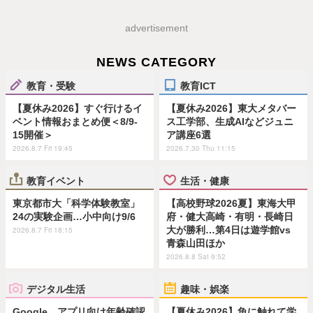
advertisement
NEWS CATEGORY
教育・受験
教育ICT
【夏休み2026】すぐ行けるイ
【夏休み2026】東大メタバー
ベント情報おまとめ便＜8/9-
ス工学部、生成AIなどジュニ
15開催＞
ア講座6選
2026.8.7 Fri 19:45
2026.7.30 Thu 11:15
教育イベント
生活・健康
東京都市大「科学体験教室」
【高校野球2026夏】東海大甲
24の実験企画…小中向け9/6
府・健大高崎・有明・長崎日
大が勝利…第4日は遊学館vs
2026.8.7 Fri 18:15
青森山田ほか
2026.8.8 Sat 9:52
デジタル生活
趣味・娯楽
Google、アプリ向け年齢確認
【夏休み2026】魚に触れて学