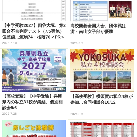
【中学受験2027】四谷大塚、第2
高校囲碁全国大会、団体戦は
回合不合判定テスト（7/5実施）
灘・南山女子部が優勝
偏差値…筑駒74・桜蔭70＜PR＞
2026.7.10
2026.8.5
【高校受験】【中学受験】兵庫
【高校受験】横須賀の私立4校が
県内の私立31校が集結、個別相
参加…合同相談会10/12
談会9/6
2026.7.28
2026.8.5