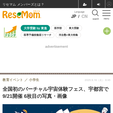
リセマム メンバーズ
Language
JP
/
CN
menu
search
大学受験 by 東進
医学部
東大受験
医専予備校徹底リサーチ
河合塾×東大特集
親子で考える大学選び
高校受験
中学受験
小学校受験
advertisement
共通テスト
夏休み
8月開催学校説明会・相談会
8月開催イベント・WS
全国公立高校 過去問
人気記事
自由研究教材（小学生向け）
自由研究教材（中学生向け）
ランキング
教育イベント
小学生
2025.9.16（火） 9:45
全国初のバーチャル宇宙体験フェス、宇都宮で
9/21開催 6枚目の写真・画像