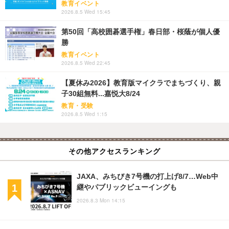
教育イベント
2026.8.5 Wed 15:45
第50回「高校囲碁選手権」春日部・桜蔭が個人優
勝
教育イベント
2026.8.5 Wed 22:45
【夏休み2026】教育版マイクラでまちづくり、親
子30組無料...嘉悦大8/24
教育・受験
2026.8.5 Wed 1:15
その他アクセスランキング
JAXA、みちびき7号機の打上げ8/7…Web中
継やパブリックビューイングも
2026.8.3 Mon 14:15