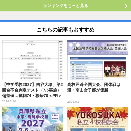
ランキングをもっと見る
こちらの記事もおすすめ
【中学受験2027】四谷大塚、第2
高校囲碁全国大会、団体戦は
回合不合判定テスト（7/5実施）
灘・南山女子部が優勝
偏差値…筑駒74・桜蔭70＜PR＞
2026.7.10
2026.8.5