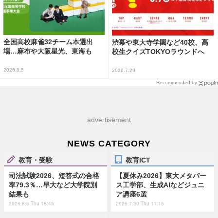
全国高校麻雀32チーム本選出
渋幕や東大寺学園など40校、高
場…麻布や大阪星光、東海も
校生クイズTOKYOラウンドへ
2026.8.5
2026.7.29
Recommended by
advertisement
NEWS CATEGORY
教育・受験
教育ICT
司法試験2026、短答式の合格
【夏休み2026】東大メタバー
率79.3％…早大など大学院別
ス工学部、生成AIなどジュニ
結果も
ア講座6選
2026.8.6 Thu 18:45
2026.7.30 Thu 11:15