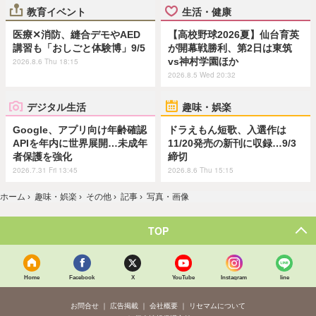
教育イベント
生活・健康
医療✕消防、縫合デモやAED
【高校野球2026夏】仙台育英
講習も「おしごと体験博」9/5
が開幕戦勝利、第2日は東筑
vs神村学園ほか
2026.8.6 Thu 18:15
2026.8.5 Wed 20:32
デジタル生活
趣味・娯楽
Google、アプリ向け年齢確認
ドラえもん短歌、入選作は
APIを年内に世界展開…未成年
11/20発売の新刊に収録…9/3
者保護を強化
締切
2026.7.31 Fri 13:45
2026.8.6 Thu 15:15
ホーム
›
趣味・娯楽
›
その他
›
記事
›
写真・画像
TOP
Home
Facebook
X
YouTube
Instagram
line
お問合せ
広告掲載
会社概要
リセマムについて