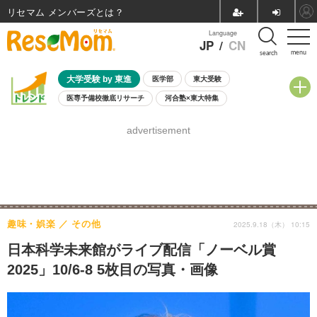
リセマム メンバーズ
Language
JP
/
CN
menu
search
大学受験 by 東進
医学部
東大受験
医専予備校徹底リサーチ
河合塾×東大特集
親子で考える大学選び
高校受験
中学受験
小学校受験
advertisement
共通テスト
夏休み
8月開催学校説明会・相談会
8月開催イベント・WS
全国公立高校 過去問
人気記事
自由研究教材（小学生向け）
自由研究教材（中学生向け）
ランキング
趣味・娯楽
その他
2025.9.18（木） 10:15
日本科学未来館がライブ配信「ノーベル賞
2025」10/6-8 5枚目の写真・画像