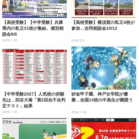
【高校受験】【中学受験】兵庫
【高校受験】横須賀の私立4校が
県内の私立31校が集結、個別相
参加…合同相談会10/12
談会9/6
2026.7.28
2026.8.5
【中学受験2027】人気校の併願
砂金甲子園、神戸女学院が優
先は…四谷大塚「第2回合不合判
勝…全国14校の中高生が腕競う
定テスト」結果
2026.7.16
2026.7.29