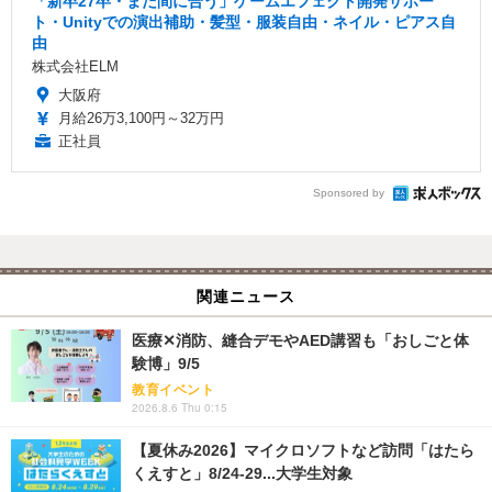
「新卒27卒・まだ間に合う」ゲームエフェクト開発サポー
ト・Unityでの演出補助・髪型・服装自由・ネイル・ピアス自
由
株式会社ELM
大阪府
月給26万3,100円～32万円
正社員
Sponsored by
関連ニュース
医療✕消防、縫合デモやAED講習も「おしごと体
験博」9/5
教育イベント
2026.8.6 Thu 0:15
【夏休み2026】マイクロソフトなど訪問「はたら
くえすと」8/24-29...大学生対象