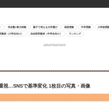
チ
河合塾×東大特集
親子で考える大学選び
高校受験
中学受験
小学校受
究教材（小学生向け）
自由研究教材（中学生向け）
ランキング
advertisement
視…SNSで基準変化 1枚目の写真・画像