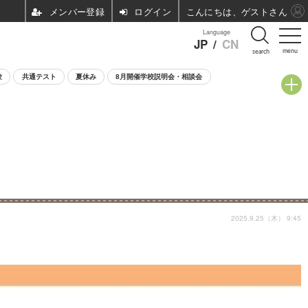
ログイン
こんにちは、ゲストさん
Language
JP
/
CN
menu
search
験
共通テスト
夏休み
8月開催学校説明会・相談会
2025.9.25（木） 9:45