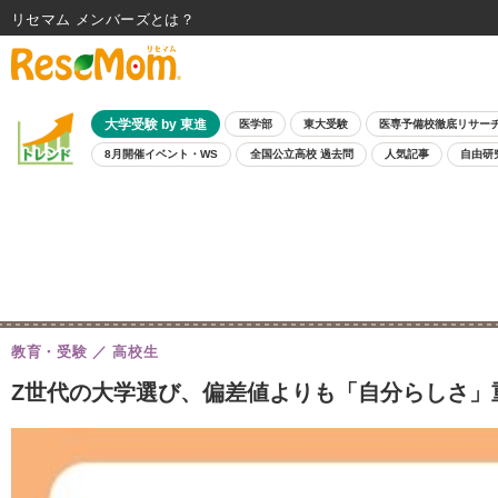
リセマム メンバーズ
大学受験 by 東進
医学部
東大受験
医専予備校徹底リサー
8月開催イベント・WS
全国公立高校 過去問
人気記事
自由研
教育・受験
高校生
Z世代の大学選び、偏差値よりも「自分らしさ」重