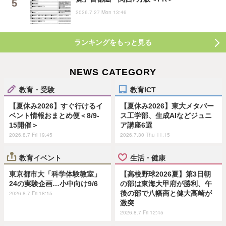
2026.7.27 Mon 13:46
ランキングをもっと見る
NEWS CATEGORY
教育・受験
教育ICT
【夏休み2026】すぐ行けるイ
【夏休み2026】東大メタバー
ベント情報おまとめ便＜8/9-
ス工学部、生成AIなどジュニ
15開催＞
ア講座6選
2026.8.7 Fri 19:45
2026.7.30 Thu 11:15
教育イベント
生活・健康
東京都市大「科学体験教室」
【高校野球2026夏】第3日朝
24の実験企画…小中向け9/6
の部は東海大甲府が勝利、午
後の部で八幡商と健大高崎が
2026.8.7 Fri 18:15
激突
2026.8.7 Fri 12:45