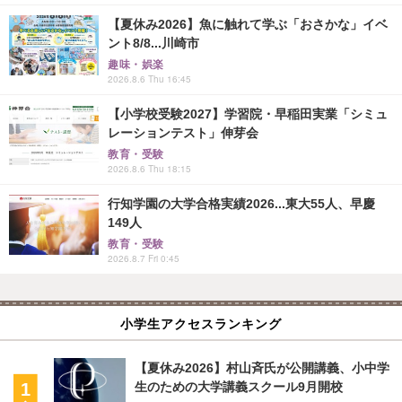
【夏休み2026】魚に触れて学ぶ「おさかな」イベ
ント8/8...川崎市
趣味・娯楽
2026.8.6 Thu 16:45
【小学校受験2027】学習院・早稲田実業「シミュ
レーションテスト」伸芽会
教育・受験
2026.8.6 Thu 18:15
行知学園の大学合格実績2026...東大55人、早慶
149人
教育・受験
2026.8.7 Fri 0:45
小学生アクセスランキング
【夏休み2026】村山斉氏が公開講義、小中学
生のための大学講義スクール9月開校