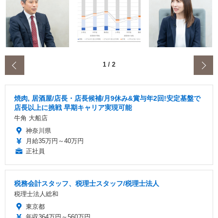
‹
1
/
2
焼肉, 居酒屋/店長・店長候補/月9休み&賞与年2回!安定基盤で
店長以上に挑戦 早期キャリア実現可能
牛角 大船店
神奈川県
月給35万円～40万円
正社員
税務会計スタッフ、税理士スタッフ/税理士法人
税理士法人総和
東京都
年収364万円～560万円