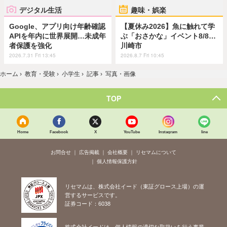
デジタル生活
趣味・娯楽
Google、アプリ向け年齢確認
【夏休み2026】魚に触れて学
APIを年内に世界展開…未成年
ぶ「おさかな」イベント8/8…
者保護を強化
川崎市
2026.7.31 Fri 13:45
2026.8.7 Fri 10:45
ホーム
›
教育・受験
›
小学生
›
記事
›
写真・画像
TOP
Home
Facebook
X
YouTube
Instagram
line
お問合せ
広告掲載
会社概要
リセマムについて
個人情報保護方針
リセマムは、株式会社イード（東証グロース上場）の運
営するサービスです。
証券コード：6038
株式会社イードは、個人情報の適切な取扱いを行う事業