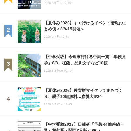
2026.8.6 Thu 19:15
【夏休み2026】すぐ行けるイベント情報おま
とめ便＜8/9-15開催＞
2026.8.7 Fri 19:45
【中学受験】今週末行ける中高一貫「学校見
学」8/8…桜蔭、品川女子など10校
2026.8.3 Mon 10:15
【夏休み2026】教育版マイクラでまちづく
り、親子30組無料…嘉悦大8/24
2026.8.5 Wed 19:15
【中学受験2027】日能研「予想R4偏差値一
覧」首都圏・関西7月版＜PR＞