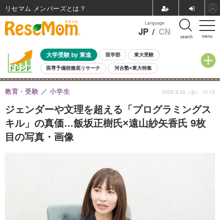
リセマム メンバーズ
Language
JP
/
CN
menu
search
大学受験 by 東進
医学部
東大受験
医専予備校徹底リサーチ
河合塾×東大特集
親子で考える大学選び
高校受験
中学受験
小学校受験
教育・受験
小学生
2025.9.26（金） 10:15
共通テスト
夏休み
8月開催学校説明会・相談会
8月開催イベント・WS
全国公立高校 過去問
人気記事
ジェンダーや文理を超える「プログラミングス
自由研究教材（小学生向け）
自由研究教材（中学生向け）
ランキング
キル」の真価…飯坂正樹氏×遠山紗矢香氏 9枚
目の写真・画像