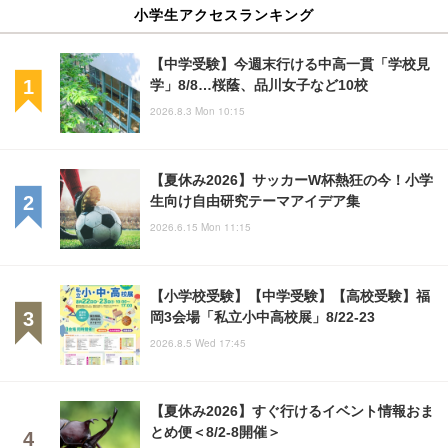
小学生アクセスランキング
【中学受験】今週末行ける中高一貫「学校見
学」8/8…桜蔭、品川女子など10校
2026.8.3 Mon 10:15
【夏休み2026】サッカーW杯熱狂の今！小学
生向け自由研究テーマアイデア集
2026.6.15 Mon 11:15
【小学校受験】【中学受験】【高校受験】福
岡3会場「私立小中高校展」8/22-23
2026.8.5 Wed 17:45
【夏休み2026】すぐ行けるイベント情報おま
とめ便＜8/2-8開催＞