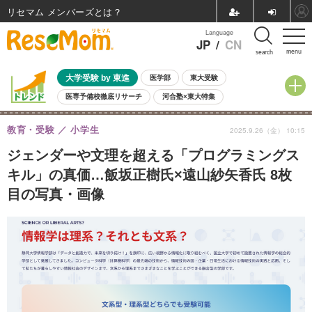
リセマム メンバーズ
Language
JP
/
CN
menu
search
大学受験 by 東進
医学部
東大受験
医専予備校徹底リサーチ
河合塾×東大特集
親子で考える大学選び
高校受験
中学受験
小学校受験
教育・受験
小学生
2025.9.26（金） 10:15
共通テスト
夏休み
8月開催学校説明会・相談会
8月開催イベント・WS
全国公立高校 過去問
人気記事
ジェンダーや文理を超える「プログラミングス
自由研究教材（小学生向け）
自由研究教材（中学生向け）
ランキング
キル」の真価…飯坂正樹氏×遠山紗矢香氏 8枚
目の写真・画像