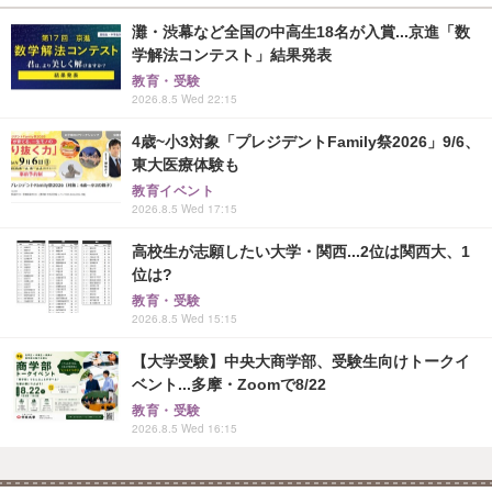
灘・渋幕など全国の中高生18名が入賞...京進「数
学解法コンテスト」結果発表
教育・受験
2026.8.5 Wed 22:15
4歳~小3対象「プレジデントFamily祭2026」9/6、
東大医療体験も
教育イベント
2026.8.5 Wed 17:15
高校生が志願したい大学・関西...2位は関西大、1
位は?
教育・受験
2026.8.5 Wed 15:15
【大学受験】中央大商学部、受験生向けトークイ
ベント...多摩・Zoomで8/22
教育・受験
2026.8.5 Wed 16:15