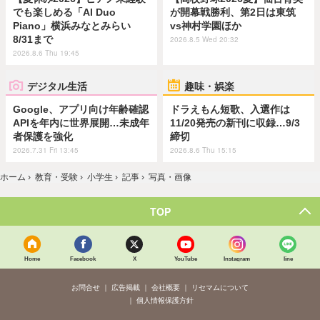
でも楽しめる「AI Duo
が開幕戦勝利、第2日は東筑
Piano」横浜みなとみらい
vs神村学園ほか
8/31まで
2026.8.5 Wed 20:32
2026.8.6 Thu 19:45
デジタル生活
趣味・娯楽
Google、アプリ向け年齢確認
ドラえもん短歌、入選作は
APIを年内に世界展開…未成年
11/20発売の新刊に収録…9/3
者保護を強化
締切
2026.7.31 Fri 13:45
2026.8.6 Thu 15:15
ホーム
›
教育・受験
›
小学生
›
記事
›
写真・画像
TOP
Home
Facebook
X
YouTube
Instagram
line
お問合せ
広告掲載
会社概要
リセマムについて
個人情報保護方針