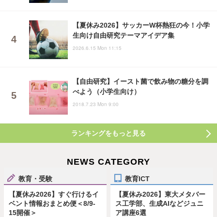
【夏休み2026】サッカーW杯熱狂の今！小学
生向け自由研究テーマアイデア集
2026.6.15 Mon 11:15
【自由研究】イースト菌で飲み物の糖分を調
べよう（小学生向け）
2018.7.23 Mon 9:00
ランキングをもっと見る
NEWS CATEGORY
教育・受験
教育ICT
【夏休み2026】すぐ行けるイ
【夏休み2026】東大メタバー
ベント情報おまとめ便＜8/9-
ス工学部、生成AIなどジュニ
15開催＞
ア講座6選