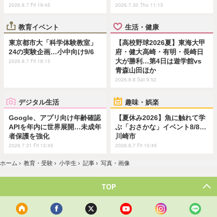
2026.8.7 Fri 19:45
2026.7.30 Thu 11:15
教育イベント
生活・健康
東京都市大「科学体験教室」
【高校野球2026夏】東海大甲
24の実験企画…小中向け9/6
府・健大高崎・有明・長崎日
大が勝利…第4日は遊学館vs
2026.8.7 Fri 18:15
青森山田ほか
2026.8.8 Sat 9:52
デジタル生活
趣味・娯楽
Google、アプリ向け年齢確認
【夏休み2026】魚に触れて学
APIを年内に世界展開…未成年
ぶ「おさかな」イベント8/8…
者保護を強化
川崎市
2026.7.31 Fri 13:45
2026.8.7 Fri 10:45
ホーム
›
教育・受験
›
小学生
›
記事
›
写真・画像
TOP