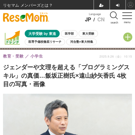
リセマム メンバーズ
Language
JP
/
CN
menu
search
大学受験 by 東進
医学部
東大受験
医専予備校徹底リサーチ
河合塾×東大特集
親子で考える大学選び
高校受験
中学受験
小学校受験
教育・受験
小学生
2025.9.26（金） 10:15
共通テスト
夏休み
8月開催学校説明会・相談会
8月開催イベント・WS
全国公立高校 過去問
人気記事
ジェンダーや文理を超える「プログラミングス
自由研究教材（小学生向け）
自由研究教材（中学生向け）
ランキング
キル」の真価…飯坂正樹氏×遠山紗矢香氏 4枚
目の写真・画像