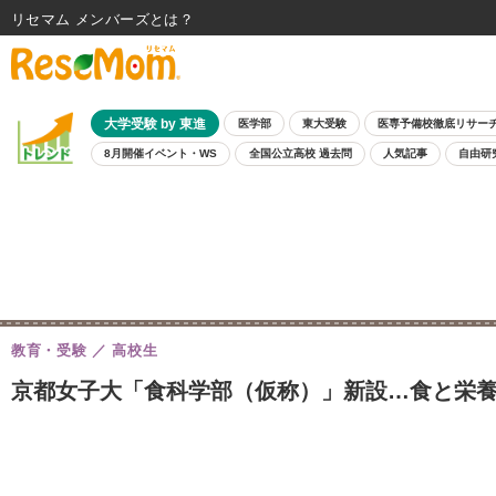
リセマム メンバーズ
大学受験 by 東進
医学部
東大受験
医専予備校徹底リサー
8月開催イベント・WS
全国公立高校 過去問
人気記事
自由研
教育・受験
高校生
京都女子大「食科学部（仮称）」新設…食と栄養