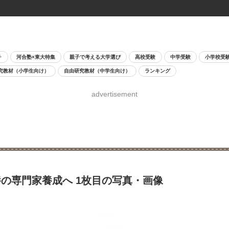
チ
河合塾×東大特集
親子で考える大学選び
高校受験
中学受験
小学校受
究教材（小学生向け）
自由研究教材（中学生向け）
ランキング
advertisement
の専門家養成へ 1枚目の写真・画像