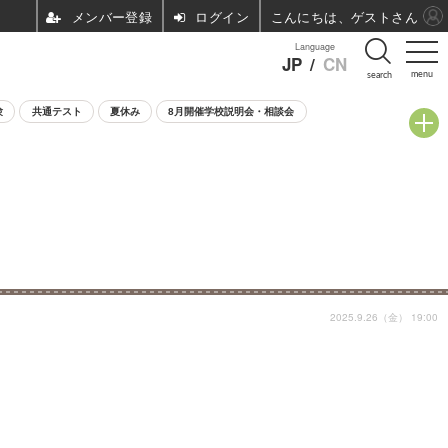
ログイン
こんにちは、ゲストさん
Language
JP
/
CN
menu
search
験
共通テスト
夏休み
8月開催学校説明会・相談会
2025.9.26（金） 19:00