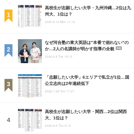
高校生が志願したい大学・九州沖縄…2位は九
州大、1位は？
2026.8.10 Mon 11:15
なぜ河合塾の東大英語は"本番で崩れない"の
か…2人の名講師が明かす指導の全貌
PR
2026.8.4 Tue 18:15
「志願したい大学」6エリアで私立が1位…国
公立志向は2年連続低下
2026.7.28 Tue 17:27
高校生が志願したい大学・関西…2位は関西
大、1位は？
2026.8.6 Thu 9:15