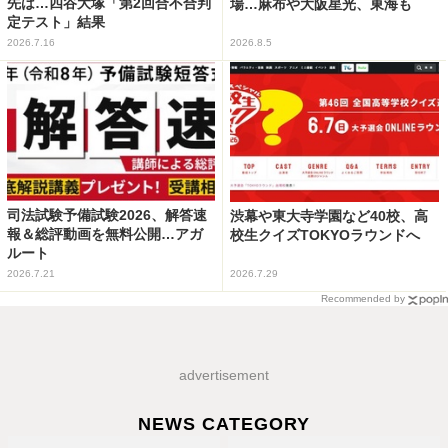
先は…四谷大塚「第2回合不合判
場…麻布や大阪星光、東海も
定テスト」結果
2026.7.16
2026.8.5
司法試験予備試験2026、解答速
渋幕や東大寺学園など40校、高
報＆総評動画を無料公開…アガ
校生クイズTOKYOラウンドへ
ルート
2026.7.21
2026.7.29
Recommended by
advertisement
NEWS CATEGORY