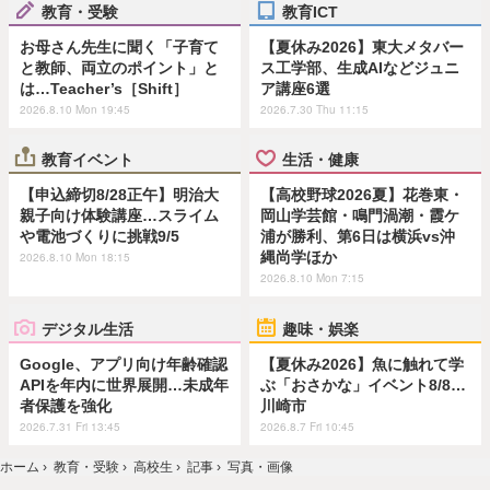
教育・受験
教育ICT
お母さん先生に聞く「子育て
【夏休み2026】東大メタバー
と教師、両立のポイント」と
ス工学部、生成AIなどジュニ
は…Teacher’s［Shift］
ア講座6選
2026.8.10 Mon 19:45
2026.7.30 Thu 11:15
教育イベント
生活・健康
【申込締切8/28正午】明治大
【高校野球2026夏】花巻東・
親子向け体験講座…スライム
岡山学芸館・鳴門渦潮・霞ケ
や電池づくりに挑戦9/5
浦が勝利、第6日は横浜vs沖
縄尚学ほか
2026.8.10 Mon 18:15
2026.8.10 Mon 7:15
デジタル生活
趣味・娯楽
Google、アプリ向け年齢確認
【夏休み2026】魚に触れて学
APIを年内に世界展開…未成年
ぶ「おさかな」イベント8/8…
者保護を強化
川崎市
2026.7.31 Fri 13:45
2026.8.7 Fri 10:45
ホーム
›
教育・受験
›
高校生
›
記事
›
写真・画像