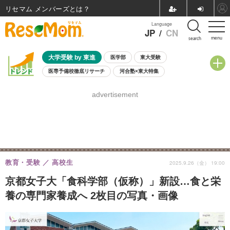
リセマム メンバーズ
Language
JP
/
CN
menu
search
大学受験 by 東進
医学部
東大受験
医専予備校徹底リサーチ
河合塾×東大特集
親子で考える大学選び
高校受験
中学受験
小学校受験
advertisement
共通テスト
夏休み
8月開催学校説明会・相談会
8月開催イベント・WS
全国公立高校 過去問
人気記事
自由研究教材（小学生向け）
自由研究教材（中学生向け）
ランキング
教育・受験
高校生
2025.9.26（金） 19:00
京都女子大「食科学部（仮称）」新設…食と栄
養の専門家養成へ 2枚目の写真・画像