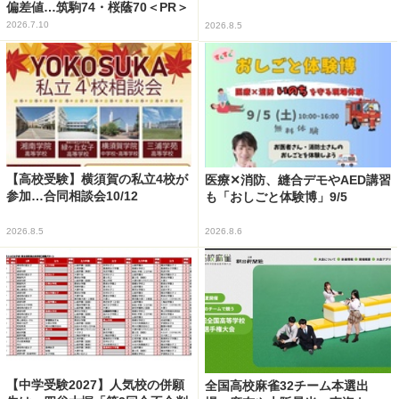
偏差値…筑駒74・桜蔭70＜PR＞
2026.7.10
2026.8.5
【高校受験】横須賀の私立4校が
医療✕消防、縫合デモやAED講習
参加…合同相談会10/12
も「おしごと体験博」9/5
2026.8.5
2026.8.6
【中学受験2027】人気校の併願
全国高校麻雀32チーム本選出